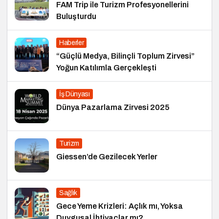
FAM Trip ile Turizm Profesyonellerini
Buluşturdu
Haberler
“Güçlü Medya, Bilinçli Toplum Zirvesi”
Yoğun Katılımla Gerçekleşti
İş Dünyası
Dünya Pazarlama Zirvesi 2025
Turizm
Giessen’de Gezilecek Yerler
Sağlık
Gece Yeme Krizleri: Açlık mı, Yoksa
Duygusal İhtiyaçlar mı?