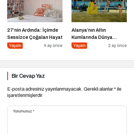
27’nin Ardında: İçimde
Alanya’nın Altın
Sessizce Çoğalan Hayat
Kumlarında Dünya
Sahnesi
Yaşam
4 ay önce
Yaşam
2 ay önce
Bir Cevap Yaz
E-posta adresiniz yayınlanmayacak.
Gerekli alanlar
*
ile
işaretlenmişlerdir
Yorumunuz
*