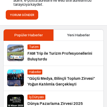
adımı, e-posta adresimi ve web site adresimi bu
tarayıcıya kaydet.
YORUM GÖNDER
Popüler Haberler
Yeni Haberler
Turizm
FAM Trip ile Turizm Profesyonellerini
Buluşturdu
Haberler
“Güçlü Medya, Bilinçli Toplum Zirvesi”
Yoğun Katılımla Gerçekleşti
İş Dünyası
Dünya Pazarlama Zirvesi 2025