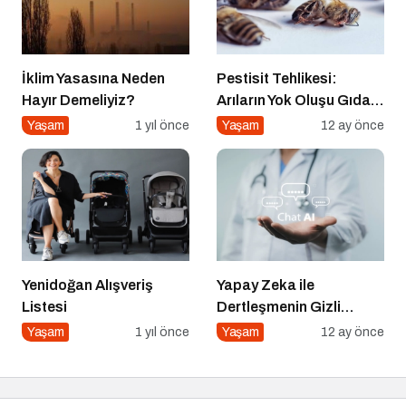
İklim Yasasına Neden
Pestisit Tehlikesi:
Hayır Demeliyiz?
Arıların Yok Oluşu Gıda
Zincirini Çökertiyor!
Yaşam
1 yıl önce
Yaşam
12 ay önce
Yenidoğan Alışveriş
Yapay Zeka ile
Listesi
Dertleşmenin Gizli
Tehlikeleri
Yaşam
1 yıl önce
Yaşam
12 ay önce