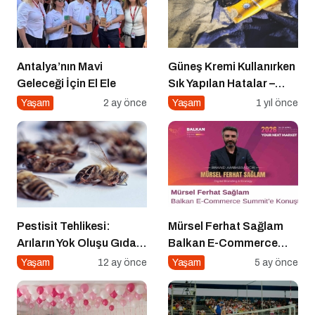
Antalya’nın Mavi
Güneş Kremi Kullanırken
Geleceği İçin El Ele
Sık Yapılan Hatalar –
Yaygın 8 Hata
Yaşam
2 ay önce
Yaşam
1 yıl önce
Pestisit Tehlikesi:
Mürsel Ferhat Sağlam
Arıların Yok Oluşu Gıda
Balkan E-Commerce
Zincirini Çökertiyor!
Summit’e Konuştu
Yaşam
12 ay önce
Yaşam
5 ay önce