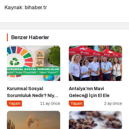
Kaynak: bihaber.tr
Benzer Haberler
Kurumsal Sosyal
Antalya’nın Mavi
Sorumluluk Nedir? Niye
Geleceği İçin El Ele
Önemlidir? Kurumsal
Yaşam
11 ay önce
Yaşam
2 ay önce
Sosyal Sorumluluk Nasıl
Yapılır?