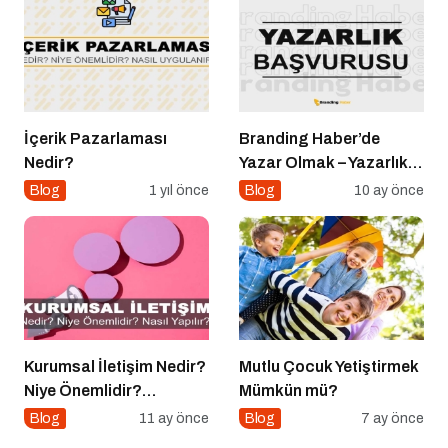
İçerik Pazarlaması
Branding Haber’de
Nedir?
Yazar Olmak – Yazarlık
Başvurusu Başladı!
Blog
1 yıl önce
Blog
10 ay önce
Kurumsal İletişim Nedir?
Mutlu Çocuk Yetiştirmek
Niye Önemlidir?
Mümkün mü?
Kurumsal İletişim Nasıl
Blog
11 ay önce
Blog
7 ay önce
Yapılır?