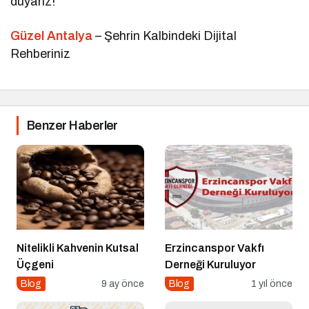
duyarız!
Güzel Antalya
– Şehrin Kalbindeki Dijital
Rehberiniz
Benzer Haberler
Nitelikli Kahvenin Kutsal
Erzincanspor Vakfı
Üçgeni
Derneği Kuruluyor
Blog
9 ay önce
Blog
1 yıl önce