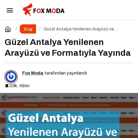
Aynada Görmek İstediğimiz: Gerçekten
Kimiz?
Paylaş
Yorum Yap
Güzel Antalya Yenilenen Arayüzü ve
Blog
Formatıyla Yayında
Güzel Antalya Yenilenen
Arayüzü ve Formatıyla Yayında
Fox Moda
tarafından yayınlandı
2dk, 49sn