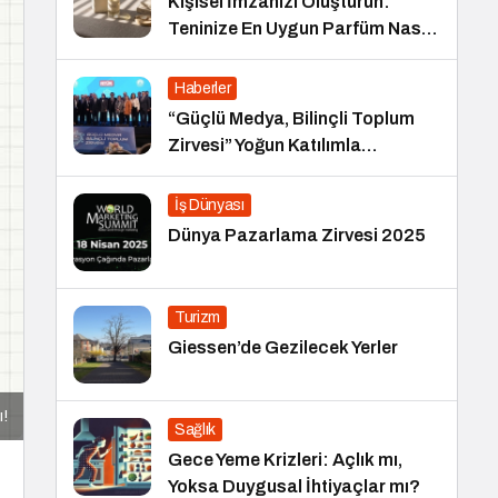
Kişisel İmzanızı Oluşturun:
Teninize En Uygun Parfüm Nasıl
Seçilir?
Haberler
“Güçlü Medya, Bilinçli Toplum
Zirvesi” Yoğun Katılımla
Gerçekleşti
İş Dünyası
Dünya Pazarlama Zirvesi 2025
Turizm
Giessen’de Gezilecek Yerler
ı!
Sağlık
Gece Yeme Krizleri: Açlık mı,
Yoksa Duygusal İhtiyaçlar mı?