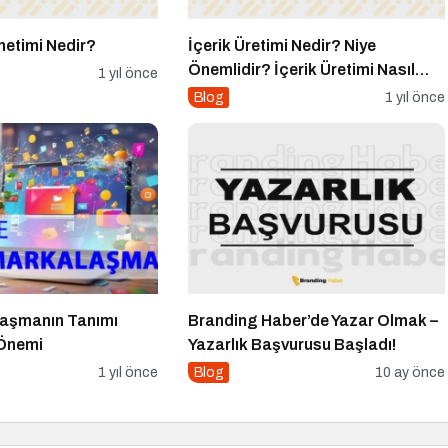
önetimi Nedir?
İçerik Üretimi Nedir? Niye
Önemlidir? İçerik Üretimi Nasıl
1 yıl önce
Yapılır?
Blog
1 yıl önce
alaşmanın Tanımı
Branding Haber’de Yazar Olmak –
 Önemi
Yazarlık Başvurusu Başladı!
1 yıl önce
Blog
10 ay önce