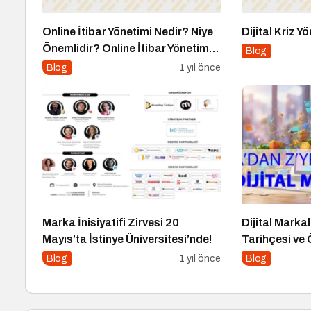
Online İtibar Yönetimi Nedir? Niye
Dijital Kriz Y
Önemlidir? Online İtibar Yönetimi
Blog
Nasıl Uygulanır?
Blog
1 yıl önce
Marka İnisiyatifi Zirvesi 20
Dijital Mark
Mayıs’ta İstinye Üniversitesi’nde!
Tarihçesi ve
Blog
1 yıl önce
Blog