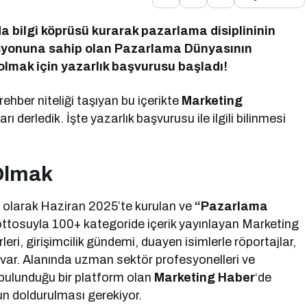
a bilgi köprüsü kurarak pazarlama disiplininin
isyonuna sahip olan Pazarlama Dünyasının
olmak için yazarlık başvurusu başladı!
ehber niteliği taşıyan bu içerikte
Marketing
arı derledik. İşte yazarlık başvurusu ile ilgili bilinmesi
Olmak
i olarak Haziran 2025’te kurulan ve
“Pazarlama
tosuyla 100+ kategoride içerik yayınlayan Marketing
eri, girişimcilik gündemi, duayen isimlerle röportajlar,
de var. Alanında uzman sektör profesyonelleri ve
bulunduğu bir platform olan
Marketing Haber
‘de
un doldurulması gerekiyor.