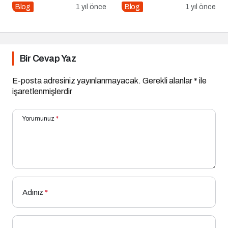
Online İtibar Yönetimi
Blog
1 yıl önce
Blog
1 yıl önce
Nasıl Uygulanır?
Bir Cevap Yaz
E-posta adresiniz yayınlanmayacak.
Gerekli alanlar
*
ile
işaretlenmişlerdir
Yorumunuz
*
Adınız
*