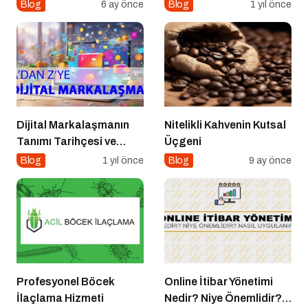
Üretimi Nasıl Yapılır?
Blog
6 ay önce
Blog
1 yıl önce
Dijital Markalaşmanın
Nitelikli Kahvenin Kutsal
Tanımı Tarihçesi ve
Üçgeni
Önemi
Blog
1 yıl önce
Blog
9 ay önce
Profesyonel Böcek
Online İtibar Yönetimi
İlaçlama Hizmeti
Nedir? Niye Önemlidir?