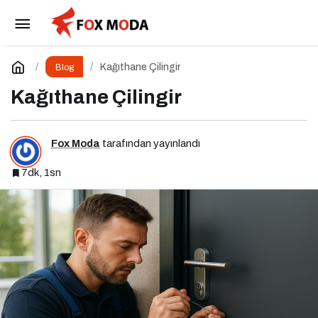
Kurumsal Blog Yönetimi Nedir? Niye Önemlidir?
Kurumsal Blog Yönetimi Nasıl Yapılır?
Paylaş
Yorum Yap
Kağıthane Çilingir
Blog
Kağıthane Çilingir
Fox Moda
tarafından yayınlandı
7dk, 1sn