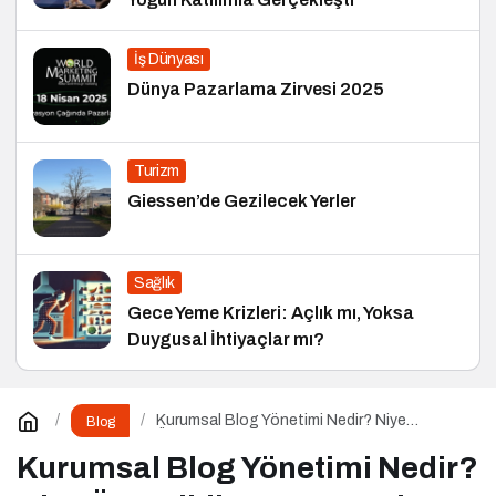
İş Dünyası
Dünya Pazarlama Zirvesi 2025
Turizm
Giessen’de Gezilecek Yerler
Sağlık
Gece Yeme Krizleri: Açlık mı, Yoksa
Duygusal İhtiyaçlar mı?
Kurumsal Blog Yönetimi Nedir? Niye
Blog
Önemlidir? Kurumsal Blog Yönetimi Nasıl
Yapılır?
Kurumsal Blog Yönetimi Nedir?