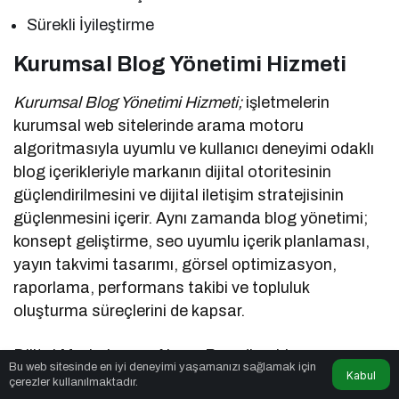
Sürekli İyileştirme
Kurumsal Blog Yönetimi Hizmeti
Kurumsal Blog Yönetimi Hizmeti;
işletmelerin
kurumsal web sitelerinde arama motoru
algoritmasıyla uyumlu ve kullanıcı deneyimi odaklı
blog içerikleriyle markanın dijital otoritesinin
güçlendirilmesini ve dijital iletişim stratejisinin
güçlenmesini içerir. Aynı zamanda blog yönetimi;
konsept geliştirme, seo uyumlu içerik planlaması,
yayın takvimi tasarımı, görsel optimizasyon,
raporlama, performans takibi ve topluluk
oluşturma süreçlerini de kapsar.
Dijital Markalaşma Ajansı Branding Line, uzman
Bu web sitesinde en iyi deneyimi yaşamanızı sağlamak için
Kabul
kadrosu ve deneyimli mentorleri ile markanızın
çerezler kullanılmaktadır.