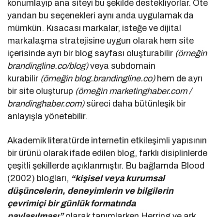
konumlayıp ana siteyi bu şekilde destekliyorlar. Öte
yandan bu seçenekleri aynı anda uygulamak da
mümkün. Kısacası markalar, isteğe ve dijital
markalaşma stratejisine uygun olarak hem site
içerisinde ayrı bir blog sayfası oluşturabilir
(örneğin
brandingline.co/blog)
veya subdomain
kurabilir
(örneğin blog.brandingline.co)
hem de ayrı
bir site oluşturup
(örneğin marketinghaber.com /
brandinghaber.com)
süreci daha bütünleşik bir
anlayışla yönetebilir.
Akademik literatürde internetin etkileşimli yapısının
bir ürünü olarak ifade edilen blog, farklı disiplinlerde
çeşitli şekillerde açıklanmıştır. Bu bağlamda Blood
(2002) blogları,
“kişisel veya kurumsal
düşüncelerin, deneyimlerin ve bilgilerin
çevrimiçi bir günlük formatında
paylaşılması”
olarak tanımlarken Herring ve ark.