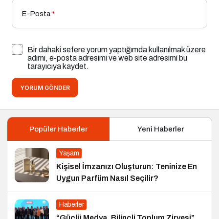
E-Posta
*
Bir dahaki sefere yorum yaptığımda kullanılmak üzere
adımı, e-posta adresimi ve web site adresimi bu
tarayıcıya kaydet.
YORUM GÖNDER
Popüler Haberler
Yeni Haberler
Yaşam
Kişisel İmzanızı Oluşturun: Teninize En
Uygun Parfüm Nasıl Seçilir?
Haberler
“Güçlü Medya, Bilinçli Toplum Zirvesi”