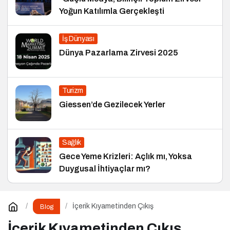
Yoğun Katılımla Gerçekleşti
İş Dünyası
Dünya Pazarlama Zirvesi 2025
Turizm
Giessen’de Gezilecek Yerler
Sağlık
Gece Yeme Krizleri: Açlık mı, Yoksa
Duygusal İhtiyaçlar mı?
İçerik Kıyametinden Çıkış
Blog
İçerik Kıyametinden Çıkış