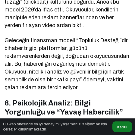
tuzağı” (clickbait) kültürünü doğurdu. Ancak bu
model 2026’da iflas etti. Okuyucular, kendilerini
manipüle eden reklam banner’larından ve her
yerden fırlayan videolardan bıktı.
Geleceğin finansman modeli “Topluluk Desteği”dir.
bihaber.tr gibi platformlar, gücünü
reklamverenlerden değil, doğrudan okuyucusundan
alır. Bu, haberciliğin özgürleşmesi demektir.
Okuyucu, nitelikli analiz ve güvenilir bilgi için artık
sembolik de olsa bir “katkı payı” ödemeyi, vaktini
çalan reklamlara tercih ediyor.
8. Psikolojik Analiz: Bilgi
Yorgunluğu ve “Yavaş Habercilik”
Bu web sitesinde en iyi deneyimi yaşamanızı sağlamak için
2026 insanı “bilişsel yük” altında eziliyor. Günde
Kabul
çerezler kullanılmaktadır.
tüketilen veri miktarının 200 GB’ı aştığı bir dünyada,