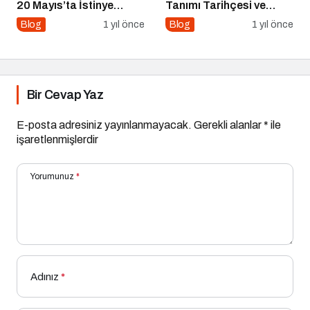
20 Mayıs’ta İstinye
Tanımı Tarihçesi ve
Üniversitesi’nde!
Önemi
Blog
1 yıl önce
Blog
1 yıl önce
Bir Cevap Yaz
E-posta adresiniz yayınlanmayacak.
Gerekli alanlar
*
ile
işaretlenmişlerdir
Yorumunuz
*
Adınız
*