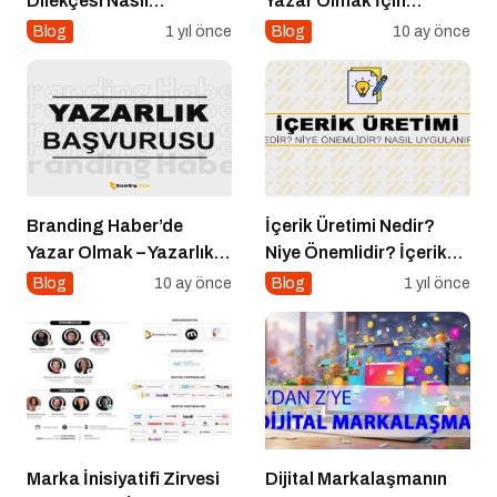
Dilekçesi Nasıl
Yazar Olmak İçin
Hazırlanır?
Yazarlık Başvurusu
Blog
1 yıl önce
Blog
10 ay önce
Başladı!
Branding Haber’de
İçerik Üretimi Nedir?
Yazar Olmak – Yazarlık
Niye Önemlidir? İçerik
Başvurusu Başladı!
Üretimi Nasıl Yapılır?
Blog
10 ay önce
Blog
1 yıl önce
Marka İnisiyatifi Zirvesi
Dijital Markalaşmanın