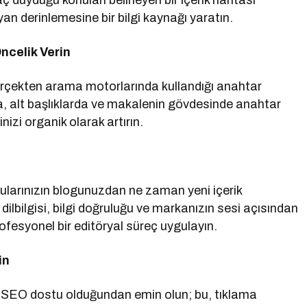
ç duyduğu konuları belirleyen bir içerik haritası
an derinlemesine bir bilgi kaynağı yaratın.
ncelik Verin
gerçekten arama motorlarında kullandığı anahtar
da, alt başlıklarda ve makalenin gövdesinde anahtar
inizi organik olarak artırın.
cularınızın blogunuzdan ne zaman yeni içerik
 dilbilgisi, bilgi doğruluğu ve markanızın sesi açısından
fesyonel bir editöryal süreç uygulayın.
in
e SEO dostu olduğundan emin olun; bu, tıklama