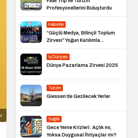
FAM Trip ile Turizm
Profesyonellerini Buluşturdu
Haberler
“Güçlü Medya, Bilinçli Toplum
Zirvesi” Yoğun Katılımla
Gerçekleşti
İş Dünyası
Dünya Pazarlama Zirvesi 2025
Turizm
Giessen’de Gezilecek Yerler
cu
Sağlık
Gece Yeme Krizleri: Açlık mı,
Yoksa Duygusal İhtiyaçlar mı?