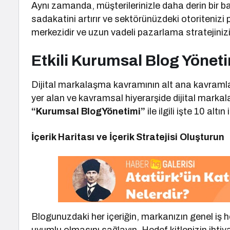
Aynı zamanda, müşterilerinizle daha derin bir bağ
sadakatini artırır ve sektörünüzdeki otoritenizi pe
merkezidir ve uzun vadeli pazarlama stratejinizi
Etkili Kurumsal Blog Yönetim
Dijital markalaşma kavramının alt ana kavramla
yer alan ve kavramsal hiyerarşide dijital mark
“Kurumsal BlogYönetimi”
ile ilgili işte 10 altın
İçerik Haritası ve İçerik Stratejisi Oluşturun
Blogunuzdaki her içeriğin, markanızın genel iş he