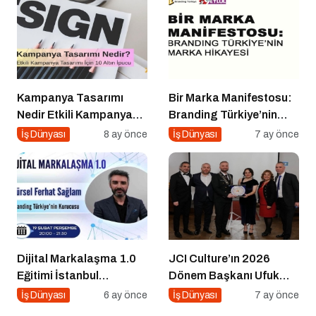
Kampanya Tasarımı
Bir Marka Manifestosu:
Nedir Etkili Kampanya
Branding Türkiye’nin
Tasarımı İçin 10 Altın
Marka Hikayesi
İş Dünyası
8 ay önce
İş Dünyası
7 ay önce
Öneri
Dijital Markalaşma 1.0
JCI Culture’ın 2026
Eğitimi İstanbul
Dönem Başkanı Ufuk
Üniversitesi’nde
Can Ay Oldu
İş Dünyası
6 ay önce
İş Dünyası
7 ay önce
Gerçekleşti!