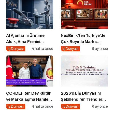
AI Ajanlarını Üretime
NexBirlik’ten Türkiye’de
Aldık, Ama Frenini
Çok Boyutlu Marka
Takmayı Unuttuk
Hamlesi
İş Dünyası
4 hafta önce
İş Dünyası
5 ay önce
ÇORDEF’ten Dev Kültür
2026’da İş Dünyasını
ve Markalaşma Hamlesi:
Şekillendiren Trendler
Projelerin Başına Mürsel
Talk N Training “İlham
İş Dünyası
4 hafta önce
İş Dünyası
6 ay önce
Ferhat Sağlam Getirildi
Veren Buluşmalar”