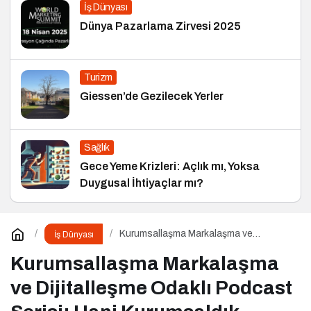
İş Dünyası
Dünya Pazarlama Zirvesi 2025
Turizm
Giessen’de Gezilecek Yerler
Sağlık
Gece Yeme Krizleri: Açlık mı, Yoksa
Duygusal İhtiyaçlar mı?
Kurumsallaşma Markalaşma ve
İş Dünyası
Dijitalleşme Odaklı Podcast Serisi: Hani
Kurumsaldık
Kurumsallaşma Markalaşma
ve Dijitalleşme Odaklı Podcast