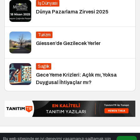
İş Dünyası
Dünya Pazarlama Zirvesi 2025
Turizm
Giessen’de Gezilecek Yerler
Sağlık
Gece Yeme Krizleri: Açlık mı, Yoksa
Duygusal İhtiyaçlar mı?
© Telif Hakkı 19.02.2005, Tüm Hakları Saklıdır.
haber
,
en iyiler
Bu web sitesinde en iyi deneyimi yaşamanızı sağlamak için