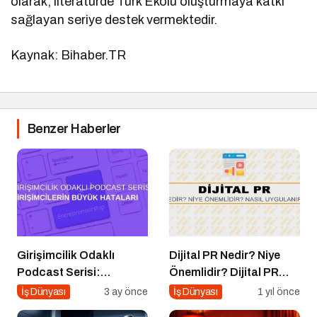
olarak, literatürde Türk Ekolü oluşturmaya katkı
sağlayan seriye destek vermektedir.
Kaynak: Bihaber.TR
Benzer Haberler
Girişimcilik Odaklı
Dijital PR Nedir? Niye
Podcast Serisi:
Önemlidir? Dijital PR
Girişimcilerin Büyük
Nasıl Uygulanır?
İş Dünyası
3 ay önce
İş Dünyası
1 yıl önce
Hataları