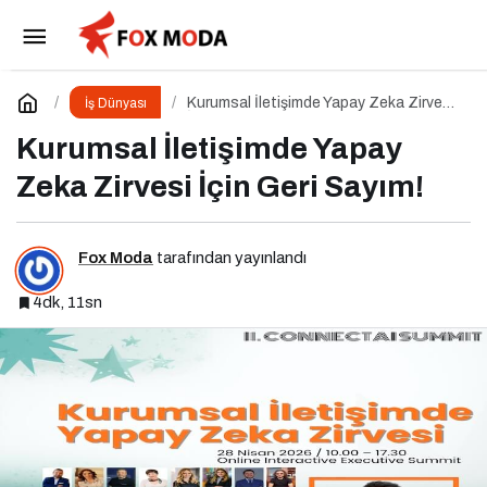
Kurumsallaşma Markalaşma ve Dijitalleşme
Odaklı Podcast Serisi: Hani Kurumsaldık
Paylaş
Yorum Yap
Kurumsal İletişimde Yapay Zeka Zirvesi
İş Dünyası
İçin Geri Sayım!
Kurumsal İletişimde Yapay
Zeka Zirvesi İçin Geri Sayım!
Fox Moda
tarafından yayınlandı
4dk, 11sn