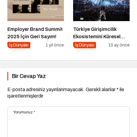
Employer Brand Summit
Türkiye Girişimcilik
2025 İçin Geri Sayım!
Ekosistemini Küresel
Sahneye Taşıyan
İş Dünyası
1 yıl önce
İş Dünyası
10 ay önce
Buluşma
Bir Cevap Yaz
E-posta adresiniz yayınlanmayacak.
Gerekli alanlar
*
ile
işaretlenmişlerdir
Yorumunuz
*