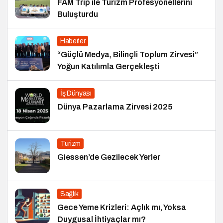
FAM Trip ile Turizm Profesyonellerini
Buluşturdu
Haberler
“Güçlü Medya, Bilinçli Toplum Zirvesi”
Yoğun Katılımla Gerçekleşti
İş Dünyası
Dünya Pazarlama Zirvesi 2025
Turizm
Giessen’de Gezilecek Yerler
Sağlık
Gece Yeme Krizleri: Açlık mı, Yoksa
Duygusal İhtiyaçlar mı?