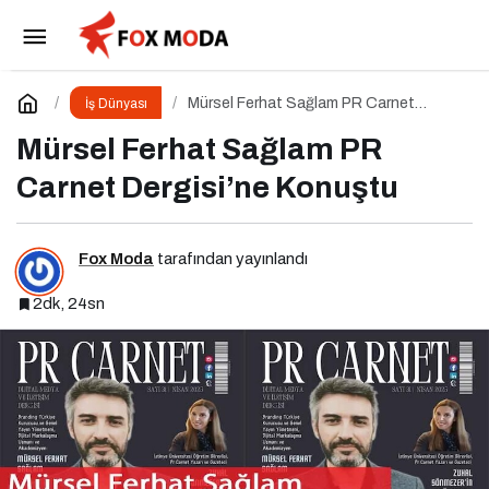
Yapay Zeka Dijital Pazarlamayı Nasıl
Şekillendiriyor?
Paylaş
Yorum Yap
Mürsel Ferhat Sağlam PR Carnet
İş Dünyası
Dergisi’ne Konuştu
Mürsel Ferhat Sağlam PR
Carnet Dergisi’ne Konuştu
Fox Moda
tarafından yayınlandı
2dk, 24sn