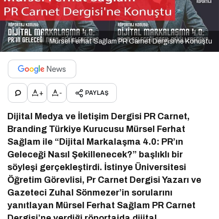
Mürsel Ferhat Sağlam PR Carnet Dergisi'ne Konuştu
+
-
PAYLAŞ
Dijital Medya ve İletişim Dergisi PR Carnet,
Branding Türkiye Kurucusu Mürsel Ferhat
Sağlam ile “Dijital Markalaşma 4.0: PR’ın
Geleceği Nasıl Şekillenecek?” başlıklı bir
söyleşi gerçekleştirdi. İstinye Üniversitesi
Öğretim Görevlisi, Pr Carnet Dergisi Yazarı ve
Gazeteci Zuhal Sönmezer’in sorularını
yanıtlayan Mürsel Ferhat Sağlam PR Carnet
Dergisi’ne verdiği röportajda dijital