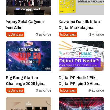
Yapay Zekâ Çağında
Kavrama Dair İlk Kitap:
Yeni Altın
Dijital Markalaşma
İş Dünyası
3 ay önce
İş Dünyası
1 yıl önce
Big Bang Startup
Dijital PR Nedir? Etkili
Challenge 2025 İçin
Dijital PR İçin 10 Altın
Geri Sayım Başladı
İpucu
İş Dünyası
9 ay önce
İş Dünyası
9 ay önce