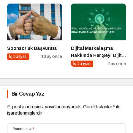
Ferhat Sağlam Getirildi
Hamlesi
Sponsorluk Başvurusu
Dijital Markalaşma
Hakkında Her Şey: Dijital
İş Dünyası
10 ay önce
Markalaşma Sohbetleri
İş Dünyası
2 ay önce
Podcast Serisi
Bir Cevap Yaz
E-posta adresiniz yayınlanmayacak.
Gerekli alanlar
*
ile
işaretlenmişlerdir
Yorumunuz
*