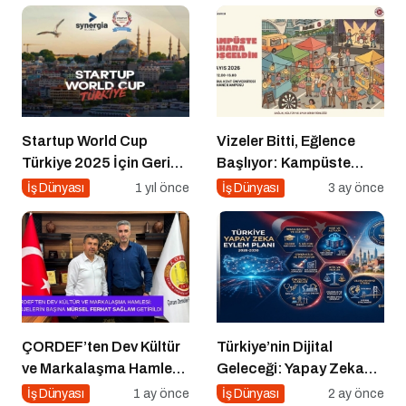
Startup World Cup
Vizeler Bitti, Eğlence
Türkiye 2025 İçin Geri
Başlıyor: Kampüste
Sayım!
Bahar Festivali Kaçmaz!
İş Dünyası
1 yıl önce
İş Dünyası
3 ay önce
ÇORDEF’ten Dev Kültür
Türkiye’nin Dijital
ve Markalaşma Hamlesi:
Geleceği: Yapay Zeka
Projelerin Başına Mürsel
Çağında “BİLGE”
İş Dünyası
1 ay önce
İş Dünyası
2 ay önce