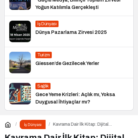
Yoğun Katılımla Gerçekleşti
İş Dünyası
Dünya Pazarlama Zirvesi 2025
Turizm
Giessen’de Gezilecek Yerler
Sağlık
Gece Yeme Krizleri: Açlık mı, Yoksa
Duygusal İhtiyaçlar mı?
Kavrama Dair İlk Kitap: Dijital
İş Dünyası
Markalaşma
Kavrama Dair İlk Kitap: Dijital