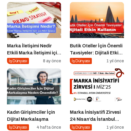
Teknoloji, Kariyer ve
Eğlencenin Buluştuğu
Büyük Festival!
Marka İletişimi Nedir
Butik Oteller İçin Önemli
Etkili Marka İletişimi için
Tavsiyeler: Dijitali Etkin
10 Altın Öneri
Kullanın
İş Dünyası
8 ay önce
İş Dünyası
1 yıl önce
Kadın Girişimciler İçin
Marka İnisiyatifi Zirvesi
Dijital Markalaşma
24 Nisan’da İstanbul
Aydın Üniversitesi’nde!
İş Dünyası
4 hafta önce
İş Dünyası
1 yıl önce