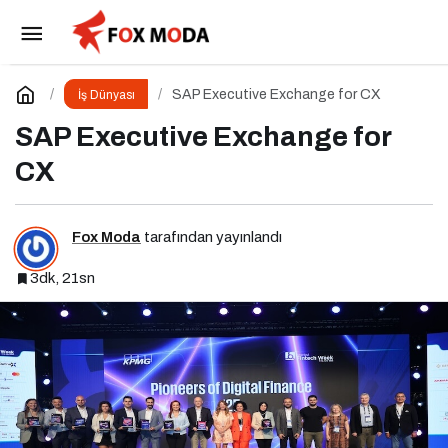
Kavrama Dair İlk Kitap: Dijital Markalaşma
Paylaş
Yorum Yap
SAP Executive Exchange for CX
İş Dünyası
SAP Executive Exchange for
CX
Fox Moda
tarafından yayınlandı
3dk, 21sn