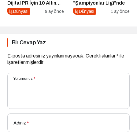
Dijital PR İçin 10 Altın
“Şampiyonlar Ligi”nde
İpucu
İş Dünyası
9 ay önce
İş Dünyası
1 ay önce
Bir Cevap Yaz
E-posta adresiniz yayınlanmayacak.
Gerekli alanlar
*
ile
işaretlenmişlerdir
Yorumunuz
*
Adınız
*