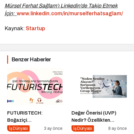
Mürsel Ferhat Sağlam’ı Linkedin’de Takip Etmek
İçin;
www.linkedin.com/in/murselferhatsaglam/
Kaynak:
Startup
Benzer Haberler
FUTURISTECH:
Değer Önerisi (UVP)
Boğaziçi
Nedir? Özellikten
Üniversitesi’nde
Faydaya Geçiş
İş Dünyası
3 ay önce
İş Dünyası
8 ay önce