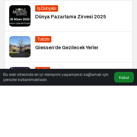
İş Dünyası
Dünya Pazarlama Zirvesi 2025
Turizm
Giessen’de Gezilecek Yerler
Sağlık
Bu web sitesinde en iyi deneyimi yaşamanızı sağlamak için
Kabul
Gece Yeme Krizleri: Açlık mı, Yoksa
çerezler kullanılmaktadır.
Duygusal İhtiyaçlar mı?