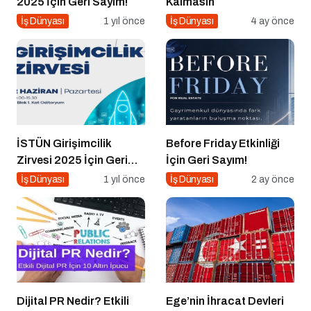
2025 İçin Geri Sayım!
Kalmasın
İş Dünyası
1 yıl önce
İş Dünyası
4 ay önce
İSTÜN Girişimcilik
Before Friday Etkinliği
Zirvesi 2025 İçin Geri
İçin Geri Sayım!
Sayım
İş Dünyası
1 yıl önce
İş Dünyası
2 ay önce
Dijital PR Nedir? Etkili
Ege’nin İhracat Devleri