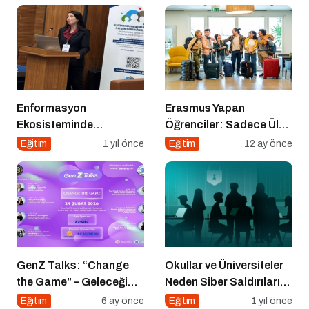
Sayım!
Enformasyon
Erasmus Yapan
Ekosisteminde
Öğrenciler: Sadece Ülke
Dezenformasyon ve
Değil, Bakış Açısı da
Eğitim
1 yıl önce
Eğitim
12 ay önce
Çözüm Arayışları
Değişiyor
GenZ Talks: “Change
Okullar ve Üniversiteler
the Game” – Geleceği
Neden Siber Saldırıların
Tasarlayanlar Sahne
Hedefinde?
Eğitim
6 ay önce
Eğitim
1 yıl önce