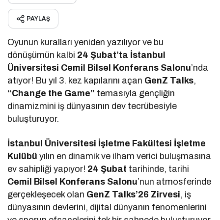
PAYLAŞ
Oyunun kuralları yeniden yazılıyor ve bu
dönüşümün kalbi
24 Şubat’ta İstanbul
Üniversitesi Cemil Bilsel Konferans Salonu
’nda
atıyor! Bu yıl 3. kez kapılarını açan
GenZ Talks
,
“Change the Game”
temasıyla gençliğin
dinamizmini iş dünyasının dev tecrübesiyle
buluşturuyor.
İstanbul Üniversitesi İşletme Fakültesi İşletme
Kulübü
yılın en dinamik ve ilham verici buluşmasına
ev sahipliği yapıyor!
24 Şubat
tarihinde, tarihi
Cemil Bilsel Konferans Salonu
’nun atmosferinde
gerçekleşecek olan
GenZ Talks’26 Zirvesi
, iş
dünyasının devlerini, dijital dünyanın fenomenlerini
ve sporun efsanelerini tek bir sahnede buluşturuyor.