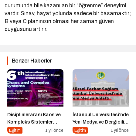
durumunda bile kazanılan bir “öğrenme” deneyimi
vardır. Sınav, hayat yolunda sadece bir basamaktır;
B veya C planınızın olması her zaman güven
duygusunu artırır.
Benzer Haberler
Disiplinlerarası Kaos ve
İstanbul Üniversitesi’nde
Kompleks Sistemler
Yeni Medya ve Dergicilik
Sempozyumu İçin Geri
Konuşuldu
Eğitim
1 yıl önce
Eğitim
1 yıl önce