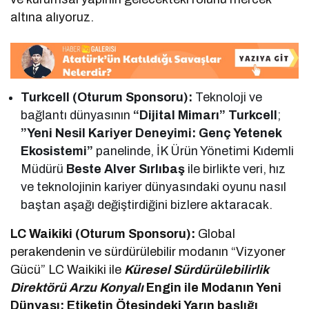
altına alıyoruz.
Turkcell (Oturum Sponsoru):
Teknoloji ve
bağlantı dünyasının
“Dijital Mimarı” Turkcell
;
”Yeni Nesil Kariyer Deneyimi: Genç Yetenek
Ekosistemi”
panelinde, İK Ürün Yönetimi Kıdemli
Müdürü
Beste Alver Sırlıbaş
ile birlikte veri, hız
ve teknolojinin kariyer dünyasındaki oyunu nasıl
baştan aşağı değiştirdiğini bizlere aktaracak.
LC Waikiki (Oturum Sponsoru):
Global
perakendenin ve sürdürülebilir modanın “Vizyoner
Gücü” LC Waikiki ile
Küresel Sürdürülebilirlik
Direktörü Arzu Konyalı
Engin
ile Modanın Yeni
Dünyası: Etiketin Ötesindeki Yarın başlığı