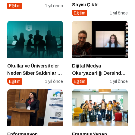
Sayısı Çıktı!
Eğitim
1 yıl önce
Eğitim
1 yıl önce
Okullar ve Üniversiteler
Dijital Medya
Neden Siber Saldırıların
Okuryazarlığı Dersinde
Hedefinde?
Dijital Markalaşma
Eğitim
1 yıl önce
Eğitim
1 yıl önce
Konuşuldu
Enformasyon
Erasmus Yapan