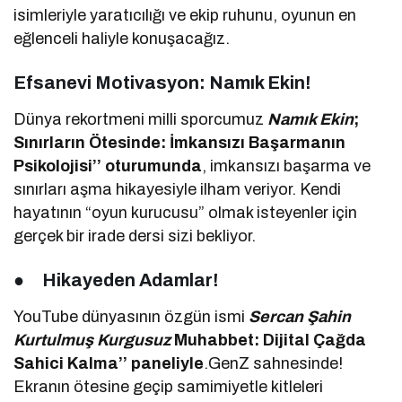
isimleriyle yaratıcılığı ve ekip ruhunu, oyunun en
eğlenceli haliyle konuşacağız.
Efsanevi Motivasyon: Namık Ekin!
Dünya rekortmeni milli sporcumuz
Namık Ekin
;
Sınırların Ötesinde: İmkansızı Başarmanın
Psikolojisi’’ oturumunda
, imkansızı başarma ve
sınırları aşma hikayesiyle ilham veriyor. Kendi
hayatının “oyun kurucusu” olmak isteyenler için
gerçek bir irade dersi sizi bekliyor.
●
Hikayeden Adamlar!
YouTube dünyasının özgün ismi
Sercan Şahin
Kurtulmuş
Kurgusuz
Muhabbet: Dijital Çağda
Sahici Kalma’’ paneliyle
.GenZ sahnesinde!
Ekranın ötesine geçip samimiyetle kitleleri