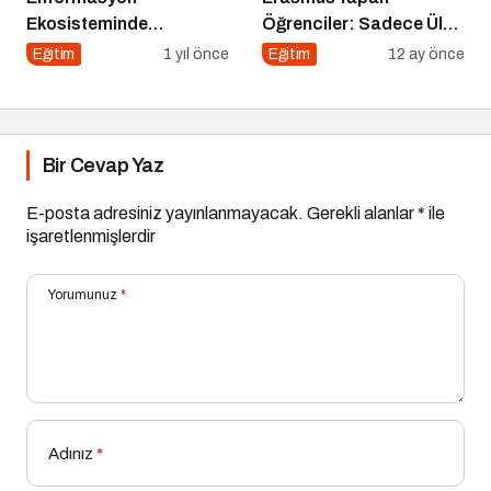
Ekosisteminde
Öğrenciler: Sadece Ülke
Dezenformasyon ve
Değil, Bakış Açısı da
Eğitim
1 yıl önce
Eğitim
12 ay önce
Çözüm Arayışları
Değişiyor
Bir Cevap Yaz
E-posta adresiniz yayınlanmayacak.
Gerekli alanlar
*
ile
işaretlenmişlerdir
Yorumunuz
*
Adınız
*