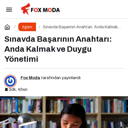
GenZ Talks: “Change the Game” – Geleceği
Tasarlayanlar Sahne Alıyor!
Paylaş
Yorum Yap
Sınavda Başarının Anahtarı: Anda Kalmak
Eğitim
ve Duygu Yönetimi
Sınavda Başarının Anahtarı:
Anda Kalmak ve Duygu
Yönetimi
Fox Moda
tarafından yayınlandı
3dk, 45sn