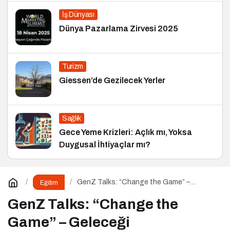
İş Dünyası
Dünya Pazarlama Zirvesi 2025
Turizm
Giessen’de Gezilecek Yerler
Sağlık
Gece Yeme Krizleri: Açlık mı, Yoksa
Duygusal İhtiyaçlar mı?
GenZ Talks: “Change the Game” –
Eğitim
Geleceği Tasarlayanlar Sahne Alıyor!
GenZ Talks: “Change the
Game” – Geleceği