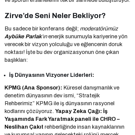
Zirve’de Seni Neler Bekliyor?
Bu sadece bir konferans değil;
moderatörümüz
Aybüke Parlak
’ın
enerjik sunumuyla kariyerine yön
verecek bir vizyon yolculuğu ve eğlencenin doruk
noktası! İşte bu dev organizasyonun öne çıkan
başlıkları:
İş Dünyasının Vizyoner Liderleri:
KPMG (Ana Sponsor):
Küresel danışmanlık ve
denetim dünyasının dev ismi, “Stratejik
Rehberimiz” KPMG ile iş dünyasının rasyonel
kodlarını çözüyoruz.
Yapay Zeka Çağı: İş
Yaşamında Fark Yaratmak paneli ile CHRO –
Neslihan Çakıt
rehberliğinde insan kaynaklarının
ve kurumsal yapının gelecekteki rolünü mercek