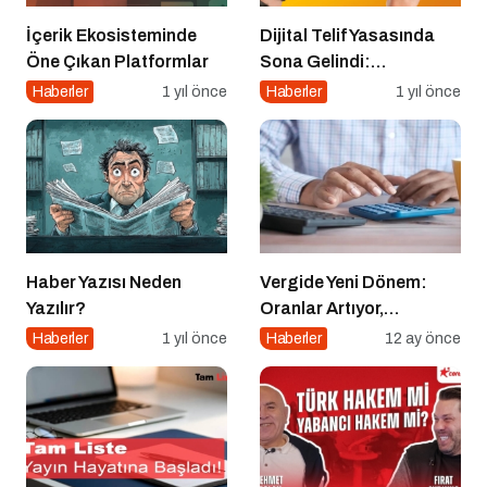
İçerik Ekosisteminde
Dijital Telif Yasasında
Öne Çıkan Platformlar
Sona Gelindi:
Yayıncılara Haziran
Haberler
1 yıl önce
Haberler
1 yıl önce
Müjdesi
Haber Yazısı Neden
Vergide Yeni Dönem:
Yazılır?
Oranlar Artıyor,
Denetimler Dijitalleşiyor
Haberler
1 yıl önce
Haberler
12 ay önce