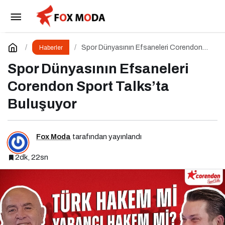
Türk Simgeleri Herkesindir
Paylaş
Yorum Yap
Spor Dünyasının Efsaneleri Corendon
Haberler
Sport Talks’ta Buluşuyor
Spor Dünyasının Efsaneleri
Corendon Sport Talks’ta
Buluşuyor
Fox Moda
tarafından yayınlandı
2dk, 22sn