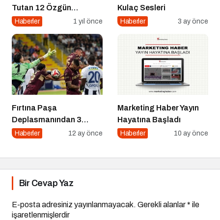
Tutan 12 Özgün
Kulaç Sesleri
Platform
Haberler
1 yıl önce
Haberler
3 ay önce
Fırtına Paşa
Marketing Haber Yayın
Deplasmanından 3
Hayatına Başladı
Puanla Ayrıldı
Haberler
12 ay önce
Haberler
10 ay önce
Bir Cevap Yaz
E-posta adresiniz yayınlanmayacak.
Gerekli alanlar
*
ile
işaretlenmişlerdir