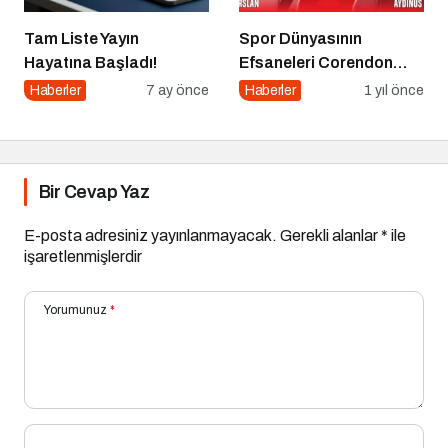
Tam Liste Yayın
Spor Dünyasının
Hayatına Başladı!
Efsaneleri Corendon
Sport Talks’ta
Haberler
7 ay önce
Haberler
1 yıl önce
Buluşuyor
Bir Cevap Yaz
E-posta adresiniz yayınlanmayacak.
Gerekli alanlar
*
ile
işaretlenmişlerdir
Yorumunuz
*