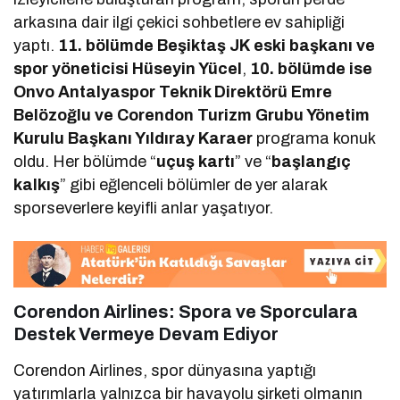
arkasına dair ilgi çekici sohbetlere ev sahipliği
yaptı.
11. bölümde Beşiktaş JK eski başkanı ve
spor yöneticisi Hüseyin Yücel
,
10. bölümde ise
Onvo Antalyaspor Teknik Direktörü Emre
Belözoğlu ve Corendon Turizm Grubu Yönetim
Kurulu Başkanı Yıldıray Karaer
programa konuk
oldu. Her bölümde “
uçuş kartı
” ve “
başlangıç
kalkış
” gibi eğlenceli bölümler de yer alarak
sporseverlere keyifli anlar yaşatıyor.
Corendon Airlines: Spora ve Sporculara
Destek Vermeye Devam Ediyor
Corendon Airlines, spor dünyasına yaptığı
yatırımlarla yalnızca bir havayolu şirketi olmanın