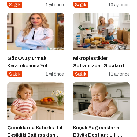
da Zayıflamazsın
Sağlık
1 yıl önce
Sağlık
10 ay önce
Göz Ovuşturmak
Mikroplastikler
Keratokonusa Yol
Soframızda: Gıdalardan
Açabilir
Bedenimize Nasıl
Sağlık
1 yıl önce
Sağlık
11 ay önce
Geçiyor?
Çocuklarda Kabızlık: Lif
Küçük Bağırsakların
Eksikliği Bağırsakları
Büyük Dostları: Lifli