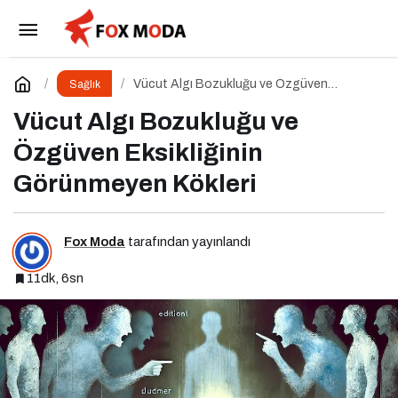
Beyin Sağlığınızı Korumak İçin
Uygulayabileceğiniz 7 Etkili Yöntem
Paylaş
Yorum Yap
Vücut Algı Bozukluğu ve Özgüven
Sağlık
Eksikliğinin Görünmeyen Kökleri
Vücut Algı Bozukluğu ve
Özgüven Eksikliğinin
Görünmeyen Kökleri
Fox Moda
tarafından yayınlandı
11dk, 6sn