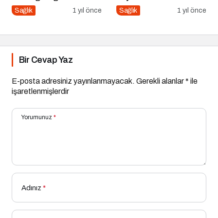
Nasıl Yavaşlatır?
Gıdalar ve Probiyotikler
Sağlık
1 yıl önce
Sağlık
1 yıl önce
Bir Cevap Yaz
E-posta adresiniz yayınlanmayacak.
Gerekli alanlar
*
ile
işaretlenmişlerdir
Yorumunuz
*
Adınız
*