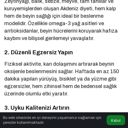
Zeytinyağı, balık, sebze, meyve, tam tahıllar ve
kuruyemişlerden oluşan Akdeniz diyeti, hem kalp
hem de beyin sağlığı için ideal bir beslenme
modelidir. Özellikle omega-3 yağ asitleri ve
antioksidanlar, beyin hücrelerini koruyarak hafıza
kaybını ve bilişsel gerilemeyi yavaşlatır.
2.
Düzenli Egzersiz Yapın
Fiziksel aktivite, kan dolaşımını artırarak beynin
oksijenle beslenmesini sağlar. Haftada en az 150
dakika yapılan yürüyüş, bisiklet ya da yüzme gibi
egzersizler, hem zihinsel hem de bedensel sağlık
üzerinde olumlu etki yaratır.
3.
Uyku Kalitenizi Artırın
Bu web sitesinde en iyi deneyimi yaşamanızı sağlamak için
Yetersiz ve kalitesiz uyku, zamanla beyin
Kabul
çerezler kullanılmaktadır.
fonksiyonlarının zayıflamasına neden olur. Günde