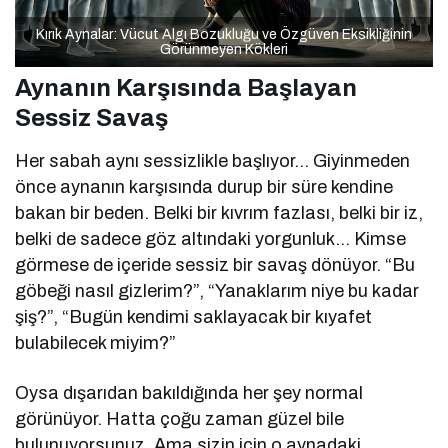
Kırık Aynalar: Vücut Algı Bozukluğu ve Özgüven Eksikliğinin
Görünmeyen Kökleri
Aynanın Karşısında Başlayan
Sessiz Savaş
Her sabah aynı sessizlikle başlıyor… Giyinmeden
önce aynanın karşısında durup bir süre kendine
bakan bir beden. Belki bir kıvrım fazlası, belki bir iz,
belki de sadece göz altındaki yorgunluk… Kimse
görmese de içeride sessiz bir savaş dönüyor. “Bu
göbeği nasıl gizlerim?”, “Yanaklarım niye bu kadar
şiş?”, “Bugün kendimi saklayacak bir kıyafet
bulabilecek miyim?”
Oysa dışarıdan bakıldığında her şey normal
görünüyor. Hatta çoğu zaman güzel bile
bulunuyorsunuz. Ama sizin için o aynadaki