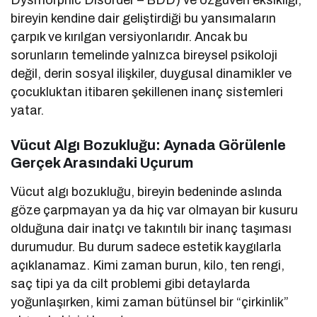
Dysmorphic Disorder – BDD) ve özgüven eksikliği,
bireyin kendine dair geliştirdiği bu yansımaların
çarpık ve kırılgan versiyonlarıdır. Ancak bu
sorunların temelinde yalnızca bireysel psikoloji
değil, derin sosyal ilişkiler, duygusal dinamikler ve
çocukluktan itibaren şekillenen inanç sistemleri
yatar.
Vücut Algı Bozukluğu: Aynada Görülenle
Gerçek Arasındaki Uçurum
Vücut algı bozukluğu, bireyin bedeninde aslında
göze çarpmayan ya da hiç var olmayan bir kusuru
olduğuna dair inatçı ve takıntılı bir inanç taşıması
durumudur. Bu durum sadece estetik kaygılarla
açıklanamaz. Kimi zaman burun, kilo, ten rengi,
saç tipi ya da cilt problemi gibi detaylarda
yoğunlaşırken, kimi zaman bütünsel bir “çirkinlik”