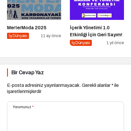
MerterModa 2025
İçerik Yönetimi 1.0
Etkinliği İçin Geri Sayım!
İş Dünyası
11 ay önce
İş Dünyası
1 yıl önce
Bir Cevap Yaz
E-posta adresiniz yayınlanmayacak.
Gerekli alanlar
*
ile
işaretlenmişlerdir
Yorumunuz
*