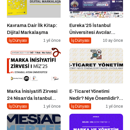
Kavrama Dair İlk Kitap:
Eureka’25 İstanbul
Dijital Markalaşma
Üniversitesi Avcılar
Kampüsü İşletme
İş Dünyası
1 yıl önce
İş Dünyası
10 ay önce
Fakültesinde
Marka İnisiyatifi Zirvesi
E-Ticaret Yönetimi
24 Nisan’da İstanbul
Nedir? Niye Önemlidir?
Aydın Üniversitesi’nde!
E-Ticaret Yönetimi Nasıl
İş Dünyası
1 yıl önce
İş Dünyası
1 yıl önce
Yapılır?