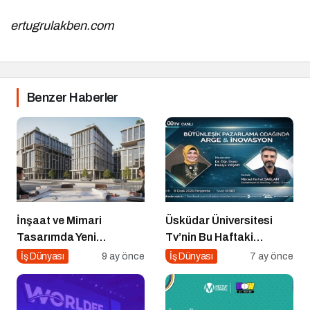
ertugrulakben.com
Benzer Haberler
İnşaat ve Mimari
Üsküdar Üniversitesi
Tasarımda Yeni
Tv’nin Bu Haftaki
Standartlar Belirliyor
Konuğu Mürsel Ferhat
İş Dünyası
9 ay önce
İş Dünyası
7 ay önce
Sağlam Oluyor