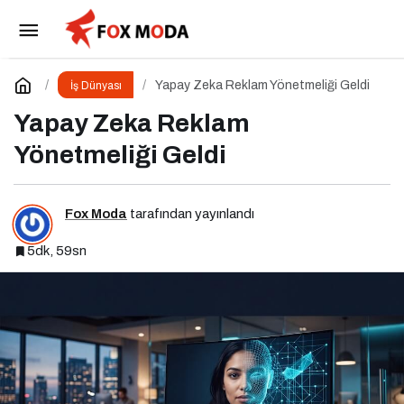
Ege’nin İhracat Devleri “Şampiyonlar Ligi”nde
Paylaş
Yorum Yap
Yapay Zeka Reklam Yönetmeliği Geldi
İş Dünyası
Yapay Zeka Reklam
Yönetmeliği Geldi
Fox Moda
tarafından yayınlandı
5dk, 59sn