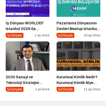
İş Dünyası WORLDEF
Pazarlama Dünyasının
Istanbul 2026’da
Devleri Meetup Istanbul
Buluştu
2025’te Buluşuyor
İş Dünyası
1 ay önce
İş Dünyası
10 ay önce
2030 Sanayi ve
Kurumsal Kimlik Nedir?
Teknoloji Stratejisi
Kurumsal Kimlik Niye
Açıklandı
Önemlidir? Kurumsal
İş Dünyası
1 yıl önce
İş Dünyası
11 ay önce
Kimlik Nasıl Yapılır?