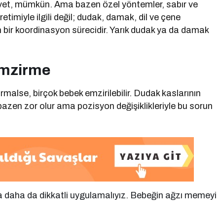
Evet, mümkün. Ama bazen özel yöntemler, sabır ve
timiyle ilgili değil; dudak, damak, dil ve çene
 bir koordinasyon sürecidir. Yarık dudak ya da damak
Emzirme
alse, birçok bebek emzirilebilir. Dudak kaslarının
zen zor olur ama pozisyon değişiklikleriyle bu sorun
 daha da dikkatli uygulamalıyız. Bebeğin ağzı memeyi