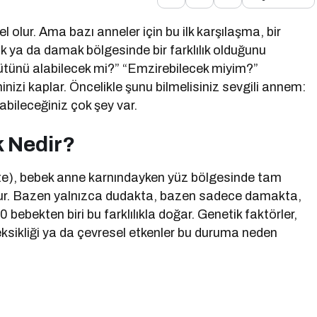
olur. Ama bazı anneler için bu ilk karşılaşma, bir
k ya da damak bölgesinde bir farklılık olduğunu
ütünü alabilecek mi?” “Emzirebilecek miyim?”
nizi kaplar. Öncelikle şunu bilmelisiniz sevgili annem:
abileceğiniz çok şey var.
k Nedir?
alate), bebek anne karnındayken yüz bölgesinde tam
r. Bazen yalnızca dudakta, bazen sadece damakta,
0 bebekten biri bu farklılıkla doğar. Genetik faktörler,
t eksikliği ya da çevresel etkenler bu duruma neden