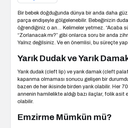
Bir bebek doğduğunda dünya bir anda daha güzel 
parça endişeyle gölgelenebilir. Bebeğinizin duda
öğrendiğiniz o an… Kelimeler yetmez. “Acaba s
“Zorlanacak mı?” gibi onlarca soru bir anda zihni
Yalnız değilsiniz. Ve en önemlisi, bu süreçte yap
Yarık Dudak ve Yarık Dama
Yarık dudak (cleft lip) ve yarık damak (cleft p
kapanma olmaması sonucu gelişen bir durumdu
bazen de her ikisinde birden yarık olabilir. Her 70
annenin hamilelikte aldığı bazı ilaçlar, folik asi
olabilir.
Emzirme Mümkün mü?