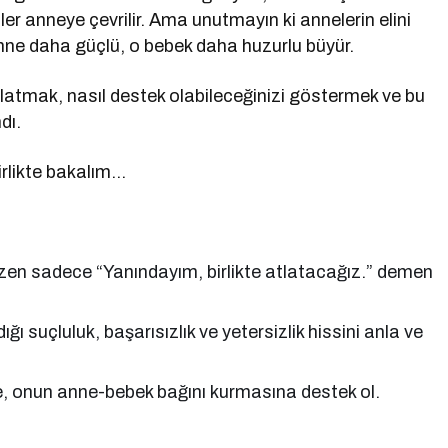
özler anneye çevrilir. Ama unutmayın ki annelerin elini
anne daha güçlü, o bebek daha huzurlu büyür.
rlatmak, nasıl destek olabileceğinizi göstermek ve bu
dı.
irlikte bakalım…
en sadece “Yanındayım, birlikte atlatacağız.” demen
ı suçluluk, başarısızlık ve yetersizlik hissini anla ve
e, onun anne-bebek bağını kurmasına destek ol.