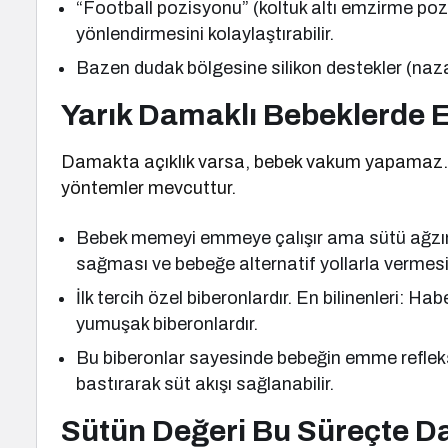
“Football pozisyonu” (koltuk altı emzirme p
yönlendirmesini kolaylaştırabilir.
Bazen dudak bölgesine silikon destekler (nazal s
Yarık Damaklı Bebeklerde
Damakta açıklık varsa, bebek vakum yapamaz. B
yöntemler mevcuttur.
Bebek memeyi emmeye çalışır ama sütü ağzı
sağması ve bebeğe alternatif yollarla vermesi 
İlk tercih özel biberonlardır. En bilinenleri: 
yumuşak biberonlardır.
Bu biberonlar sayesinde bebeğin emme refleks
bastırarak süt akışı sağlanabilir.
Sütün Değeri Bu Süreçte D