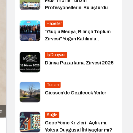
FAM Trip ile Turizm
Profesyonellerini Buluşturdu
Haberler
“Güçlü Medya, Bilinçli Toplum
Zirvesi” Yoğun Katılımla
Gerçekleşti
İş Dünyası
Dünya Pazarlama Zirvesi 2025
Turizm
Giessen’de Gezilecek Yerler
e
Sağlık
Gece Yeme Krizleri: Açlık mı,
Yoksa Duygusal İhtiyaçlar mı?