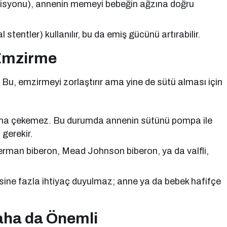
ozisyonu), annenin memeyi bebeğin ağzına doğru
tentler) kullanılır, bu da emiş gücünü artırabilir.
 Emzirme
u, emzirmeyi zorlaştırır ama yine de sütü alması için
na çekemez. Bu durumda annenin sütünü pompa ile
gerekir.
Haberman biberon, Mead Johnson biberon, ya da valfli,
ine fazla ihtiyaç duyulmaz; anne ya da bebek hafifçe
aha da Önemli