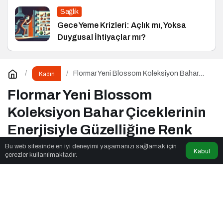
Sağlık
Gece Yeme Krizleri: Açlık mı, Yoksa
Duygusal İhtiyaçlar mı?
Flormar Yeni Blossom Koleksiyon Bahar
Kadın
Çiceklerinin Enerjisiyle Güzelliğine Renk
Kat
Flormar Yeni Blossom
Koleksiyon Bahar Çiceklerinin
Enerjisiyle Güzelliğine Renk
Kat
Bu web sitesinde en iyi deneyimi yaşamanızı sağlamak için
Kabul
çerezler kullanılmaktadır.
Fox Moda
tarafından yayınlandı
3dk, 16sn