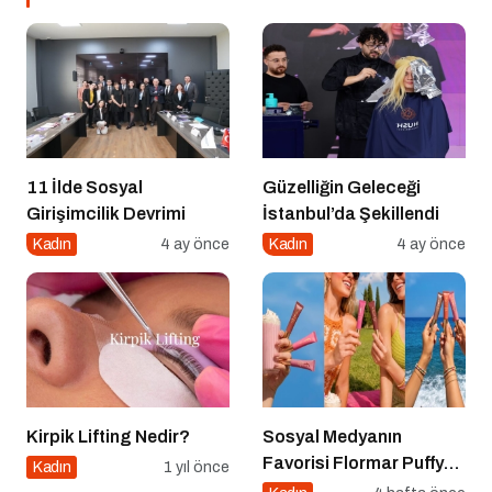
11 İlde Sosyal
Güzelliğin Geleceği
Girişimcilik Devrimi
İstanbul’da Şekillendi
Kadın
4 ay önce
Kadın
4 ay önce
Kirpik Lifting Nedir?
Sosyal Medyanın
Favorisi Flormar Puffy
Kadın
1 yıl önce
Liquid Blush Serisine