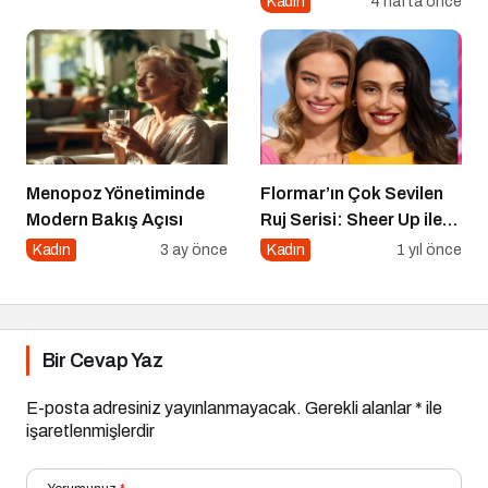
Kadın
4 hafta önce
Yeni Renkler Eklendi!
Menopoz Yönetiminde
Flormar’ın Çok Sevilen
Modern Bakış Açısı
Ruj Serisi: Sheer Up ile
Gülümse
Kadın
3 ay önce
Kadın
1 yıl önce
Bir Cevap Yaz
E-posta adresiniz yayınlanmayacak.
Gerekli alanlar
*
ile
işaretlenmişlerdir