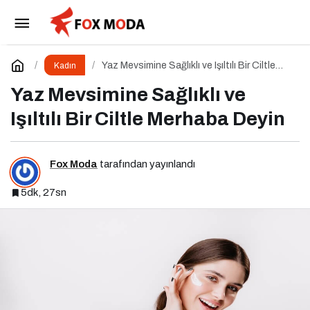
Flormar Yeni Blossom Koleksiyon Bahar
Çiceklerinin Enerjisiyle Güzelliğine Renk Kat
Paylaş
Yorum Yap
Yaz Mevsimine Sağlıklı ve Işıltılı Bir Ciltle
Kadın
Merhaba Deyin
Yaz Mevsimine Sağlıklı ve
Işıltılı Bir Ciltle Merhaba Deyin
Fox Moda
tarafından yayınlandı
5dk, 27sn