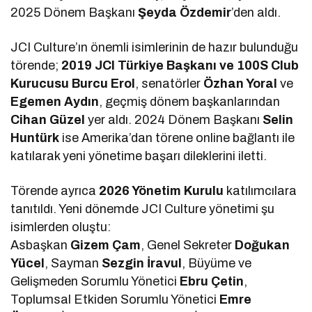
2025 Dönem Başkanı
Şeyda Özdemir
’den aldı.
JCI Culture’ın önemli isimlerinin de hazır bulunduğu
törende;
2019 JCI Türkiye Başkanı ve 100S Club
Kurucusu Burcu Erol
, senatörler
Özhan Yoral
ve
Egemen Aydın
, geçmiş dönem başkanlarından
Cihan Güzel
yer aldı. 2024 Dönem Başkanı
Selin
Huntürk
ise Amerika’dan törene online bağlantı ile
katılarak yeni yönetime başarı dileklerini iletti.
Törende ayrıca
2026 Yönetim Kurulu
katılımcılara
tanıtıldı. Yeni dönemde JCI Culture yönetimi şu
isimlerden oluştu:
Asbaşkan
Gizem Çam
, Genel Sekreter
Doğukan
Yücel
, Sayman
Sezgin İravul
, Büyüme ve
Gelişmeden Sorumlu Yönetici
Ebru Çetin
,
Toplumsal Etkiden Sorumlu Yönetici
Emre