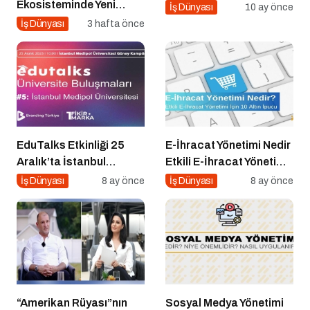
Ekosisteminde Yeni
İş Dünyası
10 ay önce
Dönem Başlıyor: Bayim
İş Dünyası
3 hafta önce
Olur Musun? Fuarı 2026
İçin Geri Sayım!
EduTalks Etkinliği 25
E-İhracat Yönetimi Nedir
Aralık’ta İstanbul
Etkili E-İhracat Yönetimi
Medipol
için 10 Altın İpucu
İş Dünyası
8 ay önce
İş Dünyası
8 ay önce
Üniversitesi’nde!
“Amerikan Rüyası”nın
Sosyal Medya Yönetimi