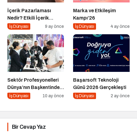
İçerik Pazarlaması
Marka ve Etkileşim
Nedir? Etkili İçerik
Kampı’26
Pazarlaması İçin 10
İş Dünyası
9 ay önce
İş Dünyası
4 ay önce
Altın İpucu
Sektör Profesyonelleri
Başarsoft Teknoloji
Dünya’nın Başkentinde
Günü 2026 Gerçekleşti
Buluşacak!
İş Dünyası
10 ay önce
İş Dünyası
2 ay önce
Bir Cevap Yaz