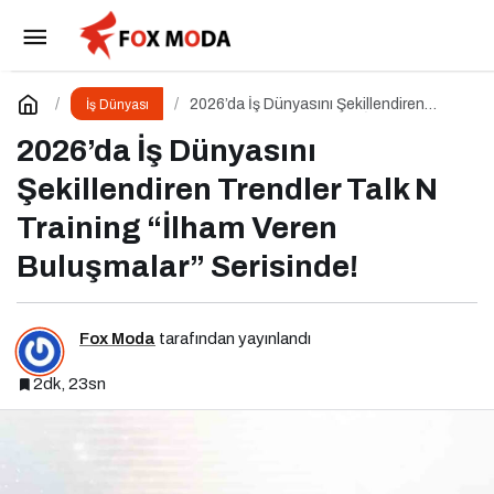
JCI Culture’ın 2026 Dönem Başkanı Ufuk Can
Ay Oldu
Paylaş
Yorum Yap
2026’da İş Dünyasını Şekillendiren
İş Dünyası
Trendler Talk N Training “İlham Veren
Buluşmalar” Serisinde!
2026’da İş Dünyasını
Şekillendiren Trendler Talk N
Training “İlham Veren
Buluşmalar” Serisinde!
Fox Moda
tarafından yayınlandı
2dk, 23sn