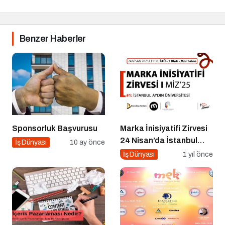
Benzer Haberler
Sponsorluk Başvurusu
Marka İnisiyatifi Zirvesi
24 Nisan’da İstanbul
İş Dünyası
10 ay önce
Aydın Üniversitesi’nde!
İş Dünyası
1 yıl önce