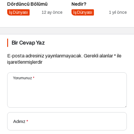
Dördüncü Bölümü
Nedir?
İş Dünyası
12 ay önce
İş Dünyası
1 yıl önce
Bir Cevap Yaz
E-posta adresiniz yayınlanmayacak.
Gerekli alanlar
*
ile
işaretlenmişlerdir
Yorumunuz
*
Adınız
*