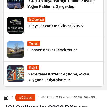
“Güçlü Medya, Bilinçli Toplum Zirvesi”
Yoğun Katılımla Gerçekleşti
İş Dünyası
Dünya Pazarlama Zirvesi 2025
Turizm
Giessen’de Gezilecek Yerler
Sağlık
Gece Yeme Krizleri: Açlık mı, Yoksa
Duygusal İhtiyaçlar mı?
JCI Culture’ın 2026 Dönem Başkanı
İş Dünyası
Ufuk Can Ay Oldu