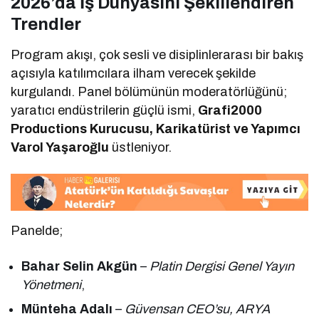
2026’da İş Dünyasını Şekillendiren
Trendler
Program akışı, çok sesli ve disiplinlerarası bir bakış
açısıyla katılımcılara ilham verecek şekilde
kurgulandı. Panel bölümünün moderatörlüğünü;
yaratıcı endüstrilerin güçlü ismi,
Grafi2000
Productions Kurucusu, Karikatürist ve Yapımcı
Varol Yaşaroğlu
üstleniyor.
Panelde;
Bahar Selin Akgün
–
Platin Dergisi Genel Yayın
Yönetmeni
,
Münteha Adalı
–
Güvensan CEO’su, ARYA