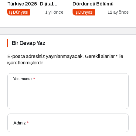
Türkiye 2025: Dijital
Dördüncü Bölümü
Dünyanın Nabzını Tutan
İş Dünyası
1 yıl önce
İş Dünyası
12 ay önce
Etkinlik
Bir Cevap Yaz
E-posta adresiniz yayınlanmayacak.
Gerekli alanlar
*
ile
işaretlenmişlerdir
Yorumunuz
*
Adınız
*