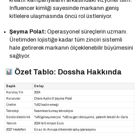
kreatif kampanyaların arkasındaki vizyoner isim.
Influencer kimliği sayesinde markanın geniş
kitlelere ulaşmasında öncü rol üstleniyor.
Şeyma Polat:
Operasyonel süreçlerin uzmanı.
Üretimden lojistiğe kadar tüm zinciri sistemli
hale getirerek markanın ölçeklenebilir büyümesini
sağlıyor.
Özet Tablo: Dossha Hakkında
Başlık
Detay
Kuruluş Yılı
2024
Kurucular
Dilara Aydın & Şeyma Polat
Üretim
%82 kadın emeği
Teknoloji
Seamless kumaş teknolojisi
Sürdürülebilirlik
%80 güneş enerjisi, %60 su geri dönüşümü, patentli tekstil Ar-Ge’si
Yatırım
2024’te 5 milyon Euro
2027 Hedefleri
En az iki Avrupa ülkesinde satış operasyonu