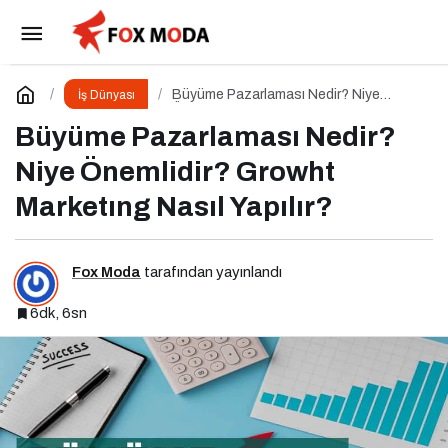
Ulaşılabilir Lüksün Yeni Yüzü
Paylaş
Yorum Yap
Büyüme Pazarlaması Nedir? Niye
İş Dünyası
Önemlidir? Growht Marketıng Nasıl
Yapılır?
Büyüme Pazarlaması Nedir?
Niye Önemlidir? Growht
Marketıng Nasıl Yapılır?
Fox Moda
tarafından yayınlandı
6dk, 6sn