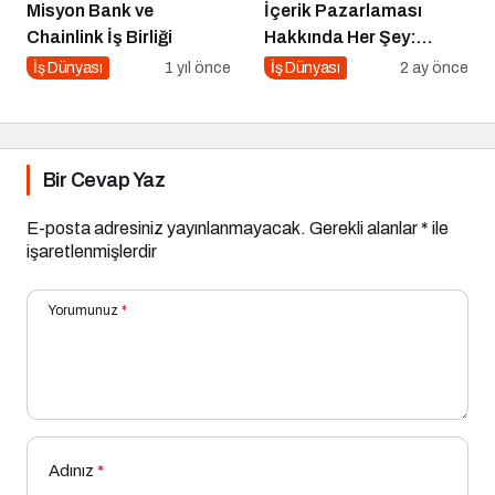
Misyon Bank ve
İçerik Pazarlaması
Chainlink İş Birliği
Hakkında Her Şey:
İçeriklerce Podcast
İş Dünyası
1 yıl önce
İş Dünyası
2 ay önce
Serisi
Bir Cevap Yaz
E-posta adresiniz yayınlanmayacak.
Gerekli alanlar
*
ile
işaretlenmişlerdir
Yorumunuz
*
Adınız
*