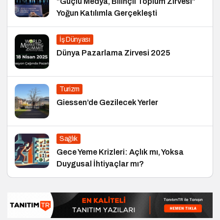
“Güçlü Medya, Bilinçli Toplum Zirvesi”
Yoğun Katılımla Gerçekleşti
İş Dünyası
Dünya Pazarlama Zirvesi 2025
Turizm
Giessen’de Gezilecek Yerler
Sağlık
Gece Yeme Krizleri: Açlık mı, Yoksa
Duygusal İhtiyaçlar mı?