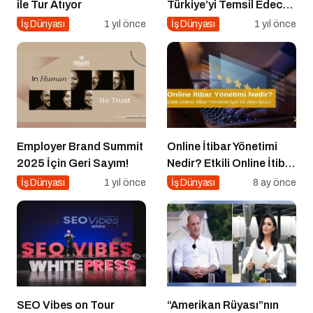
ile Tur Atıyor
Türkiye’yi Temsil Edecek
Gaziantepli yerli üretici,
İş Dünyası
1 yıl önce
İş Dünyası
1 yıl önce
Avrupa’nın en prestijli
fuarında boy
gösterecek
Employer Brand Summit
Online İtibar Yönetimi
2025 İçin Geri Sayım!
Nedir? Etkili Online İtibar
Yönetimi İçin 10 Altın
İş Dünyası
1 yıl önce
İş Dünyası
8 ay önce
İpucu
SEO Vibes on Tour
“Amerikan Rüyası”nın