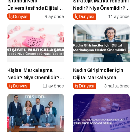
İstanbul Kent
Stratejik Marka Yönetimi
Üniversitesi’nde Dijital
Nedir? Niye Önemlidir?
Markalaşma 1.0
Stratejik Marka Yönetimi
İş Dünyası
4 ay önce
İş Dünyası
11 ay önce
Etkinliği!
Nasıl Yapılır?
Kişisel Markalaşma
Kadın Girişimciler İçin
Nedir? Niye Önemlidir?
Dijital Markalaşma
Kişisel Markalaşma
İş Dünyası
11 ay önce
İş Dünyası
3 hafta önce
Nasıl Uygulanır?