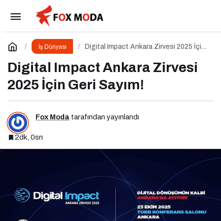
Sektör Profesyonelleri Dünya’nın Başkentinde
Buluşacak!
Paylaş
Yorum Yap
Digital Impact Ankara Zirvesi 2025 İçin
İş Dünyası
Geri Sayım!
Digital Impact Ankara Zirvesi
2025 İçin Geri Sayım!
Fox Moda
tarafından yayınlandı
2dk, 0sn