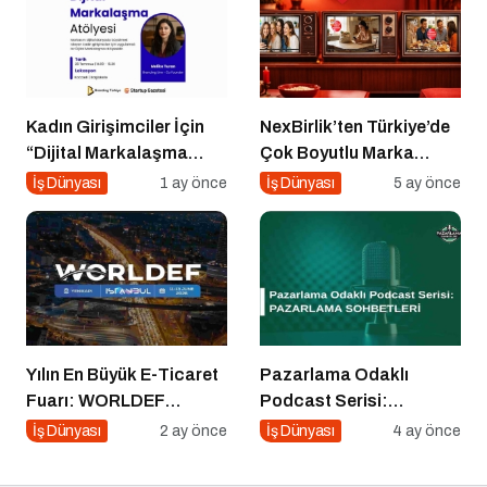
Kadın Girişimciler İçin
NexBirlik’ten Türkiye’de
“Dijital Markalaşma
Çok Boyutlu Marka
Atölyesi” Başlıyor
Hamlesi
İş Dünyası
1 ay önce
İş Dünyası
5 ay önce
Yılın En Büyük E-Ticaret
Pazarlama Odaklı
Fuarı: WORLDEF
Podcast Serisi:
Istanbul 2026
Pazarlama Sohbetleri
İş Dünyası
2 ay önce
İş Dünyası
4 ay önce