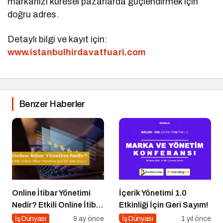
markanızı küresel pazarlarda güçlendirmek için
doğru adres.
Detaylı bilgi ve kayıt için:
www.istanbulhirdavatfuari.com
Benzer Haberler
Online İtibar Yönetimi
İçerik Yönetimi 1.0
Nedir? Etkili Online İtibar
Etkinliği İçin Geri Sayım!
Yönetimi İçin 10 Altın
İş Dünyası
9 ay önce
İş Dünyası
1 yıl önce