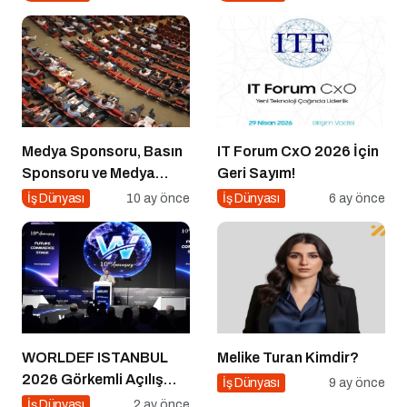
İpucu
Medya Sponsoru, Basın
IT Forum CxO 2026 İçin
Sponsoru ve Medya
Geri Sayım!
Partneri Ne Demek?
İş Dünyası
10 ay önce
İş Dünyası
6 ay önce
WORLDEF ISTANBUL
Melike Turan Kimdir?
2026 Görkemli Açılış
İş Dünyası
9 ay önce
Töreniyle Başladı
İş Dünyası
2 ay önce