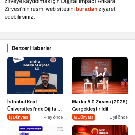
zirveye kaydolmak için Digital Impact Ankara
Zirvesi’nin resmi web sitesini
buradan
ziyaret
edebilirsiniz.
Benzer Haberler
İstanbul Kent
Marka 5.0 Zirvesi (2025)
Üniversitesi’nde Dijital
Gerçekleştirildi!
Markalaşma 1.0
İş Dünyası
4 ay önce
İş Dünyası
1 yıl önce
Etkinliği!