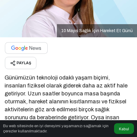
10 Mayıs Sağlık İçin Hareket Et Günü
PAYLAŞ
Günümüzün teknoloji odaklı yaşam biçimi,
insanları fiziksel olarak giderek daha az aktif hale
getiriyor. Uzun saatler boyunca masa başında
oturmak, hareket alanının kısıtlanması ve fiziksel
aktivitelerin göz ardı edilmesi birçok sağlık
sorununu da beraberinde getiriyor. Oysa insan
bedeni, hareket etmek üzere programlanmıştır.
Bu web sitesinde en iyi deneyimi yaşamanızı sağlamak için
Kabul
çerezler kullanılmaktadır.
Hareket etmek sadece fiziksel görünümle ilgili