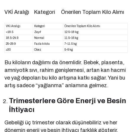
VKİ Aralığı Kategori Önerilen Toplam Kilo Alımı
VKİ Aralığı
Kategori
Önerilen Toplam Kilo Alımı
<18.5
Zayıf
12.5–18 kg
18.5–24.9
Normal
11.5–16 kg
25–29.9
Fazla kilolu
7–11.5 kg
≥30
Obez
5–9 kg
Bu kiloların dağılımı da önemlidir. Bebek, plasenta,
amniyotik sıvı, rahim genişlemesi, artan kan hacmi
ve yağ depoları bu kilo artışına katkı sağlar. Yani bu
artış sadece “yağlanma” anlamına gelmez.
Trimesterlere Göre Enerji ve Besin
İhtiyacı
Gebeliği üç trimester olarak düşünebiliriz ve her
dönemin enerji ve besin ihtiyacı farklılık gösterir.