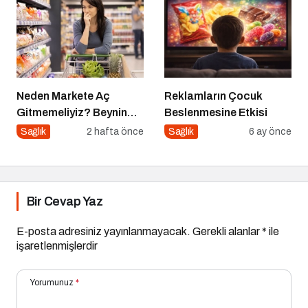
Neden Markete Aç
Reklamların Çocuk
Gitmemeliyiz? Beynin
Beslenmesine Etkisi
Satın Alma Psikolojisi
Sağlık
2 hafta önce
Sağlık
6 ay önce
Bir Cevap Yaz
E-posta adresiniz yayınlanmayacak.
Gerekli alanlar
*
ile
işaretlenmişlerdir
Yorumunuz
*