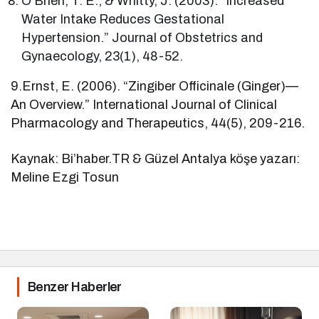
O’Brien, T. E., & Whitty, J. (2003). “Increased
Water Intake Reduces Gestational
Hypertension.” Journal of Obstetrics and
Gynaecology, 23(1), 48-52.
9.Ernst, E. (2006). “Zingiber Officinale (Ginger)—
An Overview.” International Journal of Clinical
Pharmacology and Therapeutics, 44(5), 209-216.
Kaynak: Bi’haber.TR & Güzel Antalya köşe yazarı:
Meline Ezgi Tosun
Benzer Haberler