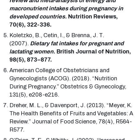
review and meta-analysis of energy and
macronutrient intakes during pregnancy in
developed countries.
Nutrition Reviews,
70(6), 322-336.
Koletzko, B., Cetin, I., & Brenna, J. T.
(2007).
Dietary fat intakes for pregnant and
lactating women.
British Journal of Nutrition,
98(5), 873–877.
American College of Obstetricians and
Gynecologists (ACOG). (2018). “Nutrition
During Pregnancy.” Obstetrics & Gynecology,
131(5), e208-e216.
Dreher, M. L., & Davenport, J. (2013). “Meyer, K.
The Health Benefits of Fruits and Vegetables: A
Review.” Journal of Food Science, 78(4), R564-
R577.