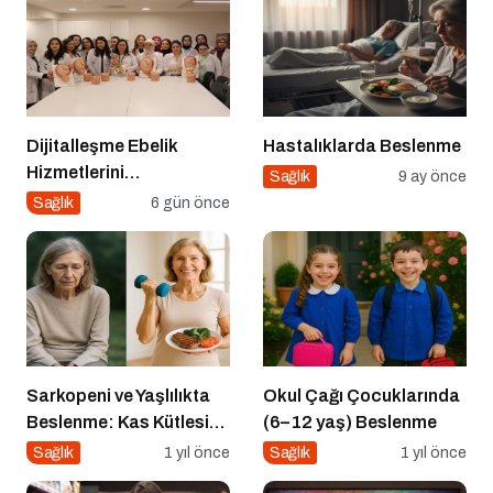
Dijitalleşme Ebelik
Hastalıklarda Beslenme
Hizmetlerini
Sağlık
9 ay önce
Dönüştürüyor
Sağlık
6 gün önce
Sarkopeni ve Yaşlılıkta
Okul Çağı Çocuklarında
Beslenme: Kas Kütlesi
(6–12 yaş) Beslenme
Nasıl Korunur?
Sağlık
1 yıl önce
Sağlık
1 yıl önce