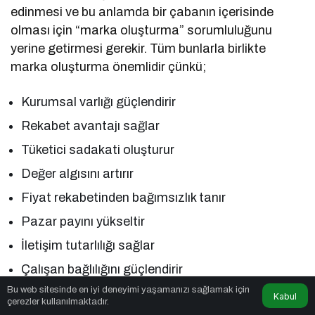
edinmesi ve bu anlamda bir çabanın içerisinde
olması için “marka oluşturma” sorumluluğunu
yerine getirmesi gerekir. Tüm bunlarla birlikte
marka oluşturma önemlidir çünkü;
Kurumsal varlığı güçlendirir
Rekabet avantajı sağlar
Tüketici sadakati oluşturur
Değer algısını artırır
Fiyat rekabetinden bağımsızlık tanır
Pazar payını yükseltir
İletişim tutarlılığı sağlar
Çalışan bağlılığını güçlendirir
Bu web sitesinde en iyi deneyimi yaşamanızı sağlamak için
Yeni ürün ve hizmetlere geçişi kolaylaştırır
Kabul
çerezler kullanılmaktadır.