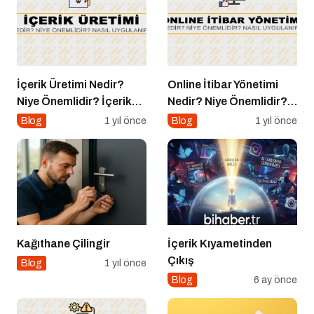
İçerik Üretimi Nedir?
Online İtibar Yönetimi
Niye Önemlidir? İçerik
Nedir? Niye Önemlidir?
Üretimi Nasıl Yapılır?
Online İtibar Yönetimi
Blog
1 yıl önce
Blog
1 yıl önce
Nasıl Uygulanır?
Kağıthane Çilingir
İçerik Kıyametinden
Çıkış
Blog
1 yıl önce
Blog
6 ay önce