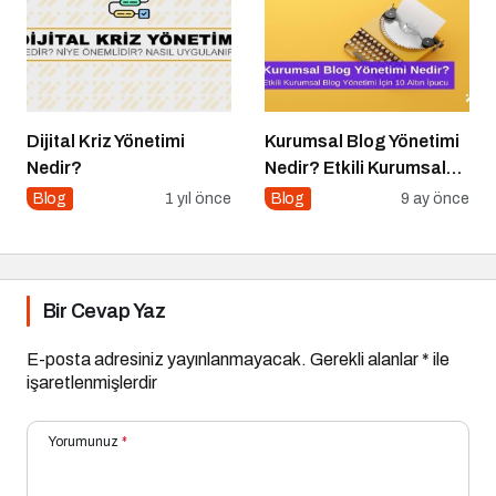
Dijital Kriz Yönetimi
Kurumsal Blog Yönetimi
Nedir?
Nedir? Etkili Kurumsal
Blog Yönetimi için 10
Blog
1 yıl önce
Blog
9 ay önce
Altın İpucu
Bir Cevap Yaz
E-posta adresiniz yayınlanmayacak.
Gerekli alanlar
*
ile
işaretlenmişlerdir
Yorumunuz
*