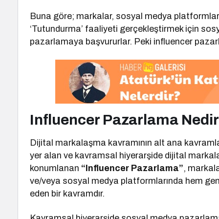
Buna göre; markalar, sosyal medya platformları
‘Tutundurma’ faaliyeti gerçekleştirmek için sos
pazarlamaya başvururlar. Peki influencer paza
Influencer Pazarlama Nedi
Dijital markalaşma kavramının alt ana kavramla
yer alan ve kavramsal hiyerarşide dijital marka
konumlanan
“Influencer Pazarlama”
, markala
ve/veya sosyal medya platformlarında hem geniş 
eden bir kavramdır.
Kavramsal hiyerarşide sosyal medya pazarlamas