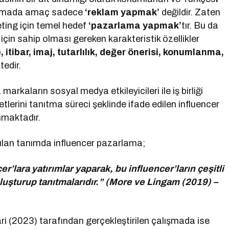
lamada amaç sadece
‘reklam yapmak’
değildir. Zaten
eting için temel hedef
‘pazarlama yapmak’
tır. Bu da
çin sahip olması gereken karakteristik özellikler
ite, itibar, imaj, tutarlılık, değer önerisi, konumlanma,
edir.
arkaların sosyal medya etkileyicileri ile iş birliği
tlerini tanıtma süreci şeklinde ifade edilen influencer
unmaktadır.
ılan tanımda influencer pazarlama;
er’lara yatırımlar yaparak, bu influencer’ların çeşitli
luşturup tanıtmalarıdır.” (More ve Lingam (2019) –
ari (2023) tarafından gerçekleştirilen çalışmada ise