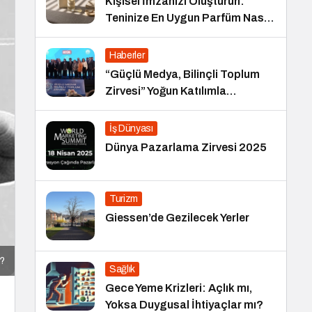
Kişisel İmzanızı Oluşturun:
Teninize En Uygun Parfüm Nasıl
Seçilir?
Haberler
“Güçlü Medya, Bilinçli Toplum
Zirvesi” Yoğun Katılımla
Gerçekleşti
İş Dünyası
Dünya Pazarlama Zirvesi 2025
Turizm
Giessen’de Gezilecek Yerler
r?
Sağlık
Gece Yeme Krizleri: Açlık mı,
Yoksa Duygusal İhtiyaçlar mı?