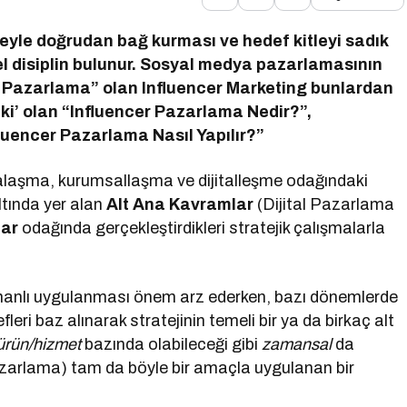
leyle doğrudan bağ kurması ve hedef kitleyi sadık
el disiplin bulunur. Sosyal medya pazarlamasının
i Pazarlama” olan Influencer Marketing bunlardan
tki’ olan “Influencer Pazarlama Nedir?”,
fluencer Pazarlama Nasıl Yapılır?”
kalaşma, kurumsallaşma ve dijitalleşme odağındaki
ltında yer alan
Alt Ana Kavramlar
(Dijital Pazarlama
lar
odağında gerçekleştirdikleri stratejik çalışmalarla
anlı uygulanması önem arz ederken, bazı dönemlerde
leri baz alınarak stratejinin temeli bir ya da birkaç alt
ürün/hizmet
bazında olabileceği gibi
zamansal
da
Pazarlama) tam da böyle bir amaçla uygulanan bir