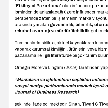
‘Etkileyici Pazarlama’
olan influencer pazar
isminden de anlaşılacağı üzere influencer mark
beraberinde zaten bir işletmenin marka vizyonu i
arasında yer alan
güvenilirlik, bilinirlik, otor
rekabet avantajı
ve
sürdürülebilirlik
getirmekt
Tüm bunlarla birlikte, aktüel kaynaklarda kısaca m
yaparak kurumsal kimliğini, ürünlerini veya hizme
pazarlama ile ilgili literatürde birçok tanım bul
Örneğin More ve Lingam (2019) tarafından yap
“Markaların ve işletmelerin seçtikleri influenc
sosyal medya platformlarında markalı içerik o
Journal of Business Research)
şeklinde ifade edilmektedir. Singh, Tiwari & Tiw