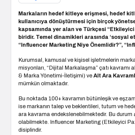
Markaların hedef kitleye erişmesi, hedef kit
kullanıcıya dönüştürmesi için birçok yönets
kapsamında yer alan ve Türkçesi “Etkileyic
biridir. Temel dinamikleri arasında ‘sosyal e
“Influencer Marketing Niye Önemlidir?”, “In
Kurumsal, kamusal ve kişisel işletmelerin mar
misyonları, “Dijital Markalaşma” çatı kavramı a
& Marka Yönetimi-İletişimi) ve
Alt Ara Kavram
mümkün olmaktadır.
Bu noktada 100+ kavramın bütünleşik ve eşzam
ise markanın talep ve beklentileri, tutum ve hedef
ara kavrama endekslenebilmektedir. Bu durum
olabilmekte. Influencer Marketing (Etkileyici 
disiplindir.