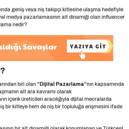
nda geniş veya niş takipçi kitlesine ulaşma hedefiyle
yal medya pazarlamasının alt dinamiği olan influencer
rlama nedir?
r?
rından biri olan
“Dijital Pazarlama”
nın kapsamında
laşmanın alt ara kavramı olarak
rın içerik üreticileri aracılığıyla dijital mecralarda
bir kitleye hem de niş bir topluluğa erişmesini ifade
ının bir alt dinamiği olarak konumlanan ve Türkçes
i