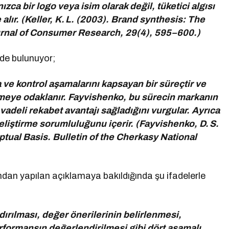
ızca bir logo veya isim olarak değil, tüketici algısı
 alır. (Keller, K. L. (2003). Brand synthesis: The
urnal of Consumer Research, 29(4), 595–600.)
ede bulunuyor;
ve kontrol aşamalarını kapsayan bir süreçtir ve
rmeye odaklanır. Fayvishenko, bu sürecin markanın
adeli rekabet avantajı sağladığını vurgular. Ayrıca
liştirme sorumluluğunu içerir. (Fayvishenko, D. S.
ual Basis. Bulletin of the Cherkasy National
fından yapılan açıklamaya bakıldığında şu ifadelerle
ırılması, değer önerilerinin belirlenmesi,
formansın değerlendirilmesi gibi dört aşamalı