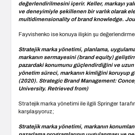
değerlendirilmesini içerir. Keller, markayı yaln
ve deneyimiyle şekillenen bir varlık olarak ele
multidimensionality of brand knowledge. Jo
Fayvishenko ise konuya ilişkin şu değerlendirm
Stratejik marka yönetimi, planlama, uygulama 
markanın sermayesini (brand equity) gelişti
pazardaki konumunu güçlendirdiğini ve uzun v
yönetim süreci, markanın kimliğini koruyup ge
(2020). Strategic Brand Management: Concept
University. Retrieved from)
Stratejik marka yönetimi ile ilgili Springer tara
karşılaşıyoruz;
Stratejik marka yönetimi, markanın konumland
pazarlama programlarının uygulanması ve per