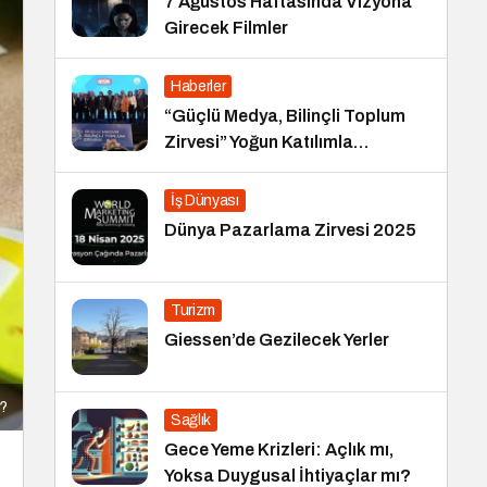
7 Ağustos Haftasında Vizyona
Girecek Filmler
Haberler
“Güçlü Medya, Bilinçli Toplum
Zirvesi” Yoğun Katılımla
Gerçekleşti
İş Dünyası
Dünya Pazarlama Zirvesi 2025
Turizm
Giessen’de Gezilecek Yerler
r?
Sağlık
Gece Yeme Krizleri: Açlık mı,
Yoksa Duygusal İhtiyaçlar mı?