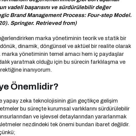
un vadeli başarısını ve sürdürülebilir değer
ategic Brand Management Process: Four-step Model.
0). Springer. Retrieved from)
erlendirirken marka yönetiminin teorik ve statik bir
önük, dinamik, döngünsel ve aktüel bir realite olarak
ıca marka yönetiminin temel amacı hem iç paydaşlar
alık yaratmak olduğu için bu sürecin farklılaşma ve
erektiğine inanıyorum.
iye Önemlidir?
ve yapay zeka teknolojisinin gün geçtikçe gelişim
etmeler bu süreçte kurumsal varlıklarını sürdürülebilir
 unsurlarından ve işlevsel detaylarından yararlanmak
letmeler nezdindeki tek önemi bundan ibaret değildir.
 çünkü;