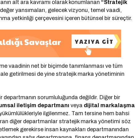
şmanın alt ara kavramı olarak konumlanan
“Stratejik
 değer yansımaları, gelecek vizyonu, temel vaadi,
anma yetkinliği çerçevesini içeren bütünsel bir süreçtir.
letme vaadinin net bir biçimde tanımlanması ve tüm
le getirilmesi de yine stratejik marka yönetiminin
bir departmanın sorumluluğunda değildir. Diğer bir
msal iletişim departmanı
veya
dijital markalaşma
 yükümlülükleriyle ilgilenmez. Tam tersine hem bahsi
ran diğer departmanlar stratejik marka yönetimi söz
etlemek gerekirse insan kaynakları departmanından
artmanından satış departmanına, finans departmanından