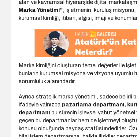
alan ve kavramsal hiyerarşide dijital markala
Marka Yönetimi”
, işletmenin; kuruluş misyonu,
kurumsal kimliği, itibarı, algısı, imajı ve konuml
Marka kimliğini oluşturan temel değerler ile iş
bunların kurumsal misyona ve vizyona uyumlu ha
sorumluluk alanındadır.
Ayrıca stratejik marka yönetimi, sadece belirli 
ifadeyle yalnızca
pazarlama departmanı, kuru
departmanı
bu sürecin işlevsel yahut yönetsel
geçen bu departmanlar hem de işletmeyi oluştu
konusu olduğunda paydaş statüsündedirler. Öz
bilgi işlem departmanına, halkla ilişkiler dep