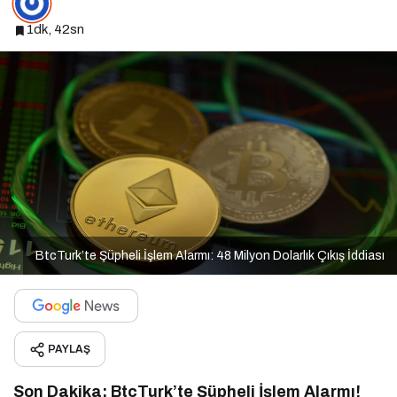
1dk, 42sn
BtcTurk’te Şüpheli İşlem Alarmı: 48 Milyon Dolarlık Çıkış İddiası
PAYLAŞ
Son Dakika: BtcTurk’te Şüpheli İşlem Alarmı!