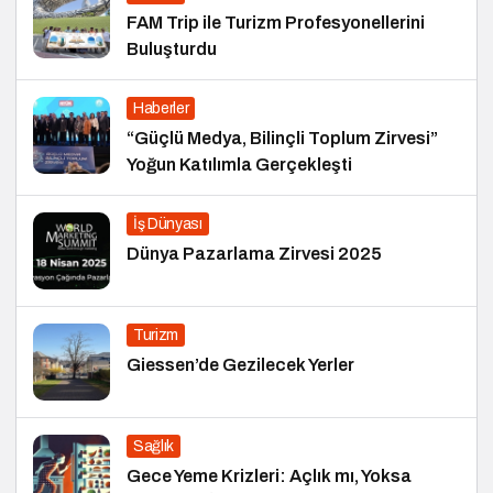
FAM Trip ile Turizm Profesyonellerini
Buluşturdu
Haberler
“Güçlü Medya, Bilinçli Toplum Zirvesi”
Yoğun Katılımla Gerçekleşti
İş Dünyası
Dünya Pazarlama Zirvesi 2025
Turizm
Giessen’de Gezilecek Yerler
Sağlık
Gece Yeme Krizleri: Açlık mı, Yoksa