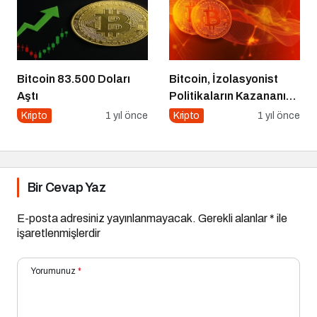
Bitcoin 83.500 Doları
Bitcoin, İzolasyonist
Aştı
Politikaların Kazananı
Olabilir
Kripto
1 yıl önce
Kripto
1 yıl önce
Bir Cevap Yaz
E-posta adresiniz yayınlanmayacak.
Gerekli alanlar
*
ile
işaretlenmişlerdir
Yorumunuz
*