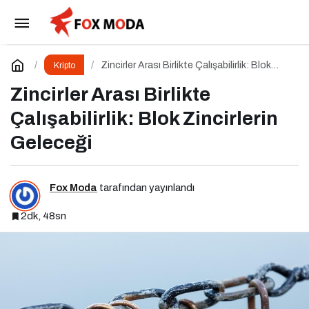
BtcTurk’te Şüpheli İşlem Alarmı: 48 Milyon
Dolarlık Çıkış İddiası
Paylaş
Yorum Yap
Zincirler Arası Birlikte Çalışabilirlik: Blok
Kripto
Zincirlerin Geleceği
Zincirler Arası Birlikte
Çalışabilirlik: Blok Zincirlerin
Geleceği
Fox Moda
tarafından yayınlandı
2dk, 48sn