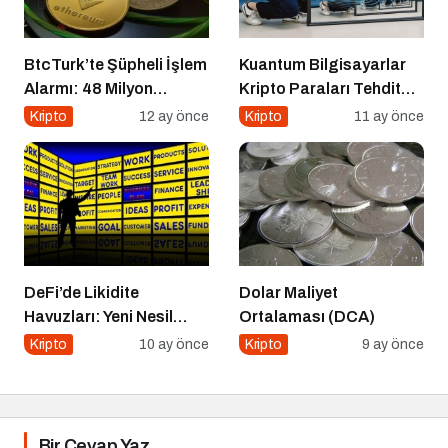
BtcTurk’te Şüpheli İşlem
Kuantum Bilgisayarlar
Alarmı: 48 Milyon
Kripto Paraları Tehdit
Dolarlık Çıkış İddiası
Eder mi?
Kripto
12 ay önce
Kripto
11 ay önce
DeFi’de Likidite
Dolar Maliyet
Havuzları: Yeni Nesil
Ortalaması (DCA)
Finansın Kalbi
Kripto
10 ay önce
Kripto
9 ay önce
Bir Cevap Yaz