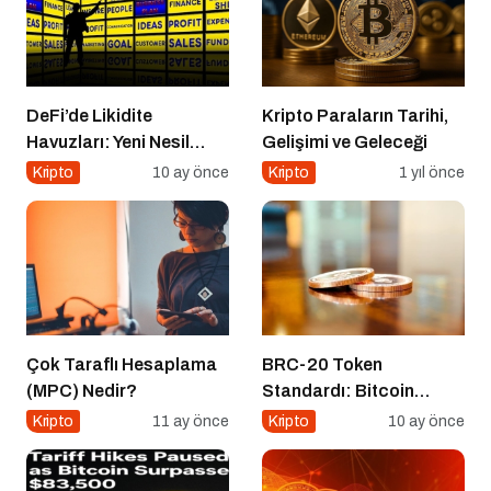
DeFi’de Likidite
Kripto Paraların Tarihi,
Havuzları: Yeni Nesil
Gelişimi ve Geleceği
Finansın Kalbi
Kripto
10 ay önce
Kripto
1 yıl önce
Çok Taraflı Hesaplama
BRC-20 Token
(MPC) Nedir?
Standardı: Bitcoin
Üzerindeki Deneysel
Kripto
11 ay önce
Kripto
10 ay önce
Adım