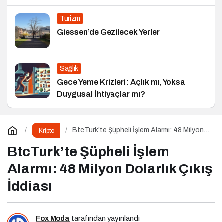
Turizm
Giessen’de Gezilecek Yerler
Sağlık
Gece Yeme Krizleri: Açlık mı, Yoksa
Duygusal İhtiyaçlar mı?
BtcTurk’te Şüpheli İşlem Alarmı: 48 Milyon
Kripto
Dolarlık Çıkış İddiası
BtcTurk’te Şüpheli İşlem
Alarmı: 48 Milyon Dolarlık Çıkış
İddiası
Fox Moda
tarafından yayınlandı