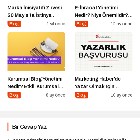
Marka İnisiyatifi Zirvesi
E-İhracat Yönetimi
20 Mayıs’ta İstinye
Nedir? Niye Önemlidir?
Üniversitesi’nde!
Nasıl Yapılır?
Blog
1 yıl önce
Blog
12 ay önce
Kurumsal Blog Yönetimi
Marketing Haber’de
Nedir? Etkili Kurumsal
Yazar Olmak İçin
Blog Yönetimi için 10
Yazarlık Başvurusu
Blog
8 ay önce
Blog
10 ay önce
Altın İpucu
Başladı!
Bir Cevap Yaz