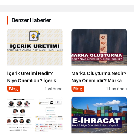
Benzer Haberler
İçerik Üretimi Nedir?
Marka Oluşturma Nedir?
Niye Önemlidir? İçerik
Niye Önemlidir? Marka
Üretimi Nasıl Yapılır?
Oluşturma Nasıl Yapılır?
Blog
1 yıl önce
Blog
11 ay önce