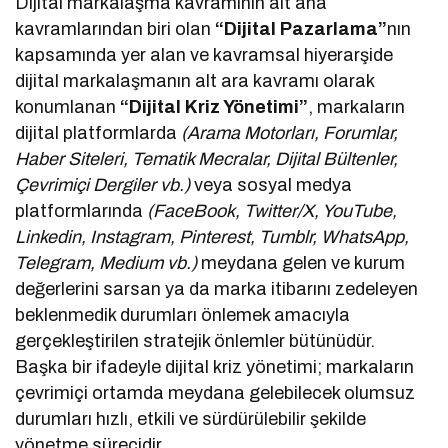
Dijital markalaşma kavramının alt ana
kavramlarından biri olan
“Dijital Pazarlama”
nın
kapsamında yer alan ve kavramsal hiyerarşide
dijital markalaşmanın alt ara kavramı olarak
konumlanan
“Dijital Kriz Yönetimi”
, markaların
dijital platformlarda
(Arama Motorları, Forumlar,
Haber Siteleri, Tematik Mecralar, Dijital Bültenler,
Çevrimiçi Dergiler vb.)
veya sosyal medya
platformlarında
(FaceBook, Twitter/X, YouTube,
Linkedin, Instagram, Pinterest, Tumblr, WhatsApp,
Telegram, Medium vb.)
meydana gelen ve kurum
değerlerini sarsan ya da marka itibarını zedeleyen
beklenmedik durumları önlemek amacıyla
gerçekleştirilen stratejik önlemler bütünüdür.
Başka bir ifadeyle dijital kriz yönetimi; markaların
çevrimiçi ortamda meydana gelebilecek olumsuz
durumları hızlı, etkili ve sürdürülebilir şekilde
yönetme sürecidir.