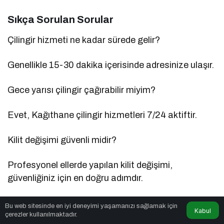
Sıkça Sorulan Sorular
Çilingir hizmeti ne kadar sürede gelir?
Genellikle 15-30 dakika içerisinde adresinize ulaşır.
Gece yarısı çilingir çağırabilir miyim?
Evet, Kağıthane çilingir hizmetleri 7/24 aktiftir.
Kilit değişimi güvenli midir?
Profesyonel ellerde yapılan kilit değişimi,
güvenliğiniz için en doğru adımdır.
Oto çilingir aracımı açarken zarar verir mi?
Bu web sitesinde en iyi deneyimi yaşamanızı sağlamak için
Kabul
çerezler kullanılmaktadır.