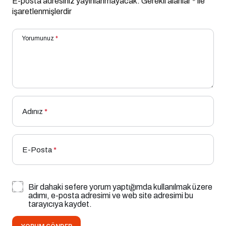
E-posta adresiniz yayınlanmayacak.
Gerekli alanlar
*
ile
işaretlenmişlerdir
Yorumunuz
*
Adınız
*
E-Posta
*
Bir dahaki sefere yorum yaptığımda kullanılmak üzere
adımı, e-posta adresimi ve web site adresimi bu
tarayıcıya kaydet.