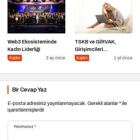
Web3 Ekosisteminde
TSKB ve GİRVAK,
Kadın Liderliği
Girişimcileri
Güçlendirecek Ortak Bir
Kadın
3 ay önce
Kadın
1 yıl önce
Program Başlattı
Bir Cevap Yaz
E-posta adresiniz yayınlanmayacak.
Gerekli alanlar
*
ile
işaretlenmişlerdir
Yorumunuz
*