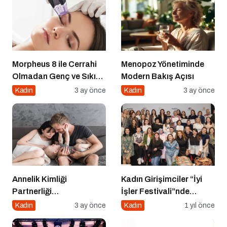
Morpheus 8 ile Cerrahi
Menopoz Yönetiminde
Olmadan Genç ve Sıkı
Modern Bakış Açısı
Bir Cilt Mümkün
Kadın
3 ay önce
Kadın
3 ay önce
Annelik Kimliği
Kadın Girişimciler “İyi
Partnerliği
İşler Festivali”nde
Gölgelemesin
Buluştu
Kadın
3 ay önce
Kadın
1 yıl önce