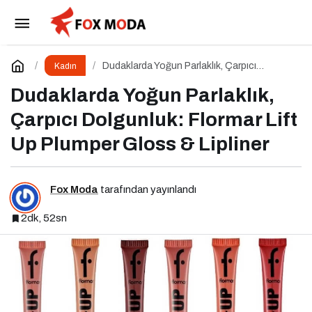
Kadın Girişimciler İçin Yeni Bir Fırsat
Paylaş
Yorum Yap
Dudaklarda Yoğun Parlaklık, Çarpıcı
Kadın
Dolgunluk: Flormar Lift Up Plumper Gloss &
Lipliner
Dudaklarda Yoğun Parlaklık,
Çarpıcı Dolgunluk: Flormar Lift
Up Plumper Gloss & Lipliner
Fox Moda
tarafından yayınlandı
2dk, 52sn