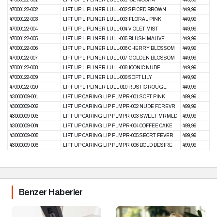
47000122-002
LIFT UP LIPLINER LULL-002 SPICED BROWN
449,99
47000122-003
LIFT UP LIPLINER LULL-003 FLORAL PINK
449,99
47000122-004
LIFT UP LIPLINER LULL-004 VIOLET MIST
449,99
47000122-005
LIFT UP LIPLINER LULL-005 BLUSH MAUVE
449,99
47000122-006
LIFT UP LIPLINER LULL-006 CHERRY BLOSSOM
449,99
47000122-007
LIFT UP LIPLINER LULL-007 GOLDEN BLOSSOM
449,99
47000122-008
LIFT UP LIPLINER LULL-008 ICONIC NUDE
449,99
47000122-009
LIFT UP LIPLINER LULL-009 SOFT LILY
449,99
47000122-010
LIFT UP LIPLINER LULL-010 RUSTIC ROUGE
449,99
43000009-001
LIFT UP CARING LIP PLMPR-001 SOFT PINK
499,99
43000009-002
LIFT UP CARING LIP PLMPR-002 NUDE FOREVR
499,99
43000009-003
LIFT UP CARING LIP PLMPR-003 SWEET MRMLD
499,99
43000009-004
LIFT UP CARING LIP PLMPR-004 COFFEE CAKE
499,99
43000009-005
LIFT UP CARING LIP PLMPR-005 SECRT FEVER
499,99
43000009-006
LIFT UP CARING LIP PLMPR-006 BOLD DESIRE
499,99
Benzer Haberler