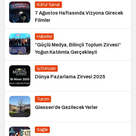
Kültür Sanat
7 Ağustos Haftasında Vizyona Girecek
Filmler
Haberler
“Güçlü Medya, Bilinçli Toplum Zirvesi”
Yoğun Katılımla Gerçekleşti
İş Dünyası
Dünya Pazarlama Zirvesi 2025
Turizm
Giessen’de Gezilecek Yerler
Sağlık