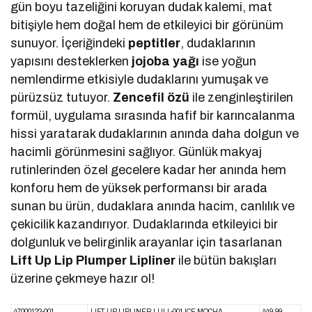
gün boyu tazeliğini koruyan dudak kalemi, mat
bitişiyle hem doğal hem de etkileyici bir görünüm
sunuyor. İçeriğindeki
peptitler
, dudaklarının
yapısını desteklerken
jojoba yağı
ise yoğun
nemlendirme etkisiyle dudaklarını yumuşak ve
pürüzsüz tutuyor.
Zencefil özü
ile zenginleştirilen
formül, uygulama sırasında hafif bir karıncalanma
hissi yaratarak dudaklarının anında daha dolgun ve
hacimli görünmesini sağlıyor. Günlük makyaj
rutinlerinden özel gecelere kadar her anında hem
konforu hem de yüksek performansı bir arada
sunan bu ürün, dudaklara anında hacim, canlılık ve
çekicilik kazandırıyor. Dudaklarında etkileyici bir
dolgunluk ve belirginlik arayanlar için tasarlanan
Lift Up Lip Plumper Lipliner
ile bütün bakışları
üzerine çekmeye hazır ol!
47000122-001
LIFT UP LIPLINER LULL-001 ICE MOCHA
449,99