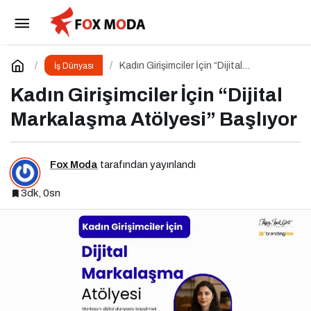
ÇORDEF’ten Dev Kültür ve Markalaşma
Hamlesi: Projelerin Başına Mürsel Ferhat Sağlam
Paylaş
Yorum Yap
Kadın Girişimciler İçin “Dijital
İş Dünyası
Markalaşma Atölyesi” Başlıyor
Kadın Girişimciler İçin “Dijital
Getirildi
Markalaşma Atölyesi” Başlıyor
Fox Moda
tarafından yayınlandı
3dk, 0sn