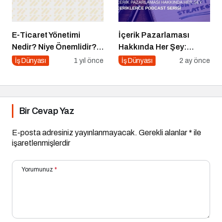
E-Ticaret Yönetimi
İçerik Pazarlaması
Nedir? Niye Önemlidir?
Hakkında Her Şey:
E-Ticaret Yönetimi Nasıl
İçeriklerce Podcast
İş Dünyası
1 yıl önce
İş Dünyası
2 ay önce
Yapılır?
Serisi
Bir Cevap Yaz
E-posta adresiniz yayınlanmayacak.
Gerekli alanlar
*
ile
işaretlenmişlerdir
Yorumunuz
*