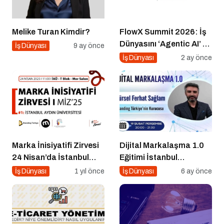
Melike Turan Kimdir?
FlowX Summit 2026: İş
Dünyasını ‘Agentic AI’ ve
İş Dünyası
9 ay önce
Otonom Yapay Zeka
İş Dünyası
2 ay önce
Çağına Hazırlıyor
Marka İnisiyatifi Zirvesi
Dijital Markalaşma 1.0
24 Nisan’da İstanbul
Eğitimi İstanbul
Aydın Üniversitesi’nde!
Üniversitesi’nde
İş Dünyası
1 yıl önce
İş Dünyası
6 ay önce
Gerçekleşti!