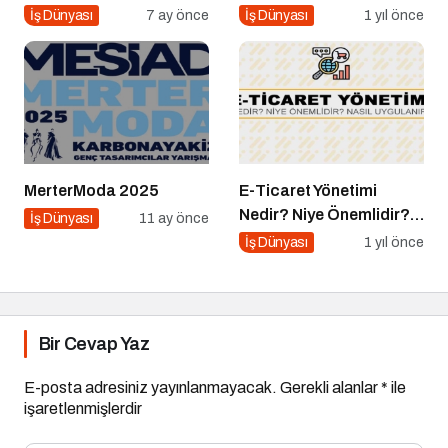
Konuğu Mürsel Ferhat
İş Dünyası
7 ay önce
İş Dünyası
1 yıl önce
Sağlam Oluyor
MerterModa 2025
E-Ticaret Yönetimi
Nedir? Niye Önemlidir?
İş Dünyası
11 ay önce
E-Ticaret Yönetimi Nasıl
İş Dünyası
1 yıl önce
Yapılır?
Bir Cevap Yaz
E-posta adresiniz yayınlanmayacak.
Gerekli alanlar
*
ile
işaretlenmişlerdir