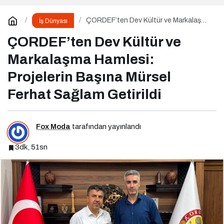
ÇORDEF’ten Dev Kültür ve Markalaşma
İş Dünyası
Hamlesi: Projelerin Başına Mürsel
Ferhat Sağlam Getirildi
ÇORDEF’ten Dev Kültür ve
Markalaşma Hamlesi:
Projelerin Başına Mürsel
Ferhat Sağlam Getirildi
Fox Moda
tarafından yayınlandı
3dk, 51sn